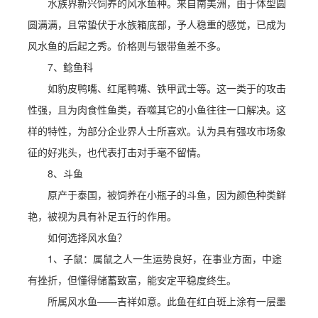
水族界新兴饲养的风水鱼种。来自南美洲，由于体型圆
圆满满，且常蛰伏于水族箱底部，予人稳重的感觉，已成为
风水鱼的后起之秀。价格则与银带鱼差不多。
7、鲶鱼科
如豹皮鸭嘴、红尾鸭嘴、铁甲武士等。这一类于的攻击
性强，且为肉食性鱼类，吞噬其它的小鱼往往一口解决。这
样的特性，为部分企业界人士所喜欢。认为具有强攻市场象
征的好兆头，也代表打击对手毫不留情。
8、斗鱼
原产于泰国，被饲养在小瓶子的斗鱼，因为颜色种类鲜
艳，被视为具有补足五行的作用。
如何选择风水鱼？
1、子鼠：属鼠之人一生运势良好，在事业方面，中途
有挫折，但懂得储蓄致富，能安定平稳度终生。
所属风水鱼——吉祥如意。此鱼在红白斑上涂有一层墨