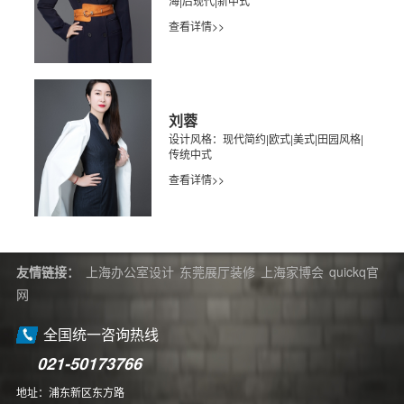
海|后现代|新中式
查看详情>>
刘蓉
设计风格：现代简约|欧式|美式|田园风格|
传统中式
查看详情>>
友情链接：
上海办公室设计
东莞展厅装修
上海家博会
quickq官
网
全国统一咨询热线
021-50173766
地址：浦东新区东方路