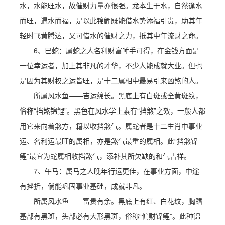
水，水能旺水，故催财力量亦很强。龙本生于水，自然逢水
而旺，遇水而福，是以此锦鲤既能借水势添福引贵，助其年
轻时飞黄腾达，又可借水的催财之力，抵其中年流财之命。
6、巳蛇：属蛇之人名利财富唾手可得，在金钱方面是
一位幸运者，加上其非凡的才华，不少人能成就大业。但也
是因为其财权之运皆旺，是十二属相中最易引来凶煞的人。
所属风水鱼——吉运绵长。黑底上有白斑或全黄斑纹，
俗称“挡煞锦鲤”。黑色在风水学上素有“挡煞”之效，一般人都
用它来向着煞方，籍以收挡煞气。属蛇者是十二生肖中事业
运、名利运最旺的属相，亦是煞气最重的属相。此“挡煞锦
鲤”最宜为蛇属相收挡煞气，添补其所欠缺的和气吉祥。
7、午马：属马之人晚年行运更佳，在事业方面，中途
有挫折，倘能巩固事业基础，成就非凡。
所属风水鱼——富贵有余。黑底上有红、白花纹，胸鳍
基部有黑斑，头部必有大形黑斑，俗称“偏财锦鲤”。此种锦