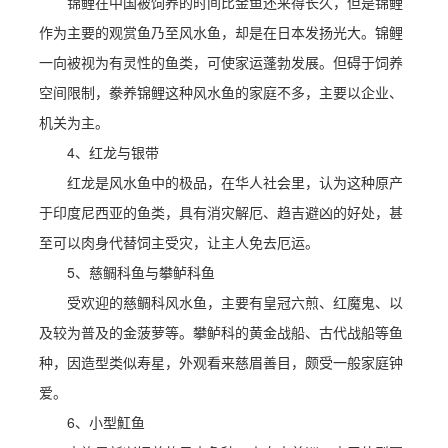
锦鲤在中国被饲养的时间比金鱼还来得长久，但是锦鲤
作为主要的观赏鱼乃至风水鱼，却是在日本发扬光大。锦鲤
一向被视为有灵性的鱼类，可使家运蓬勃发展。但碍于饲养
空间限制，豢养锦鲤这种风水鱼的家庭不多，主要以企业、
机关为主。
4、红龙与银带
红龙是风水鱼中的极品，在华人社会里，认为这种原产
于印度尼西亚的鱼类，具有消灾解厄、趋吉避凶的好处，甚
至可以肉身代替饲主受灾，让主人免去厄运。
5、慈鲷科鱼与攀鲈科鱼
受欢迎的慈鲷科风水鱼，主要有皇冠六煎、红魔鬼、以
及较为普及的金菠萝等。攀鲈科的黄金战船、古代战船等鱼
种，因造型类似寿星，外观看来慈眉善目，颇受一般家庭钟
爱。
6、小型魟鱼