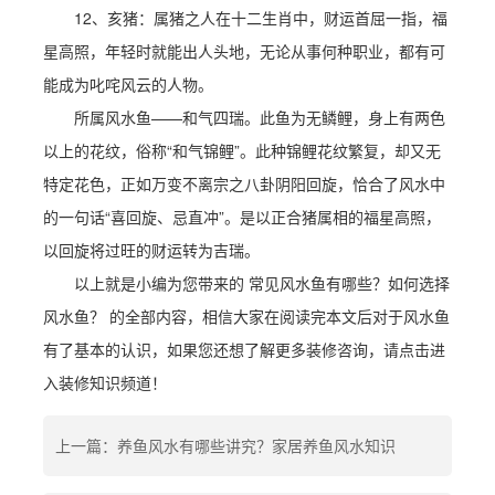
12、亥猪：属猪之人在十二生肖中，财运首屈一指，福
星高照，年轻时就能出人头地，无论从事何种职业，都有可
能成为叱咤风云的人物。
所属风水鱼——和气四瑞。此鱼为无鳞鲤，身上有两色
以上的花纹，俗称“和气锦鲤”。此种锦鲤花纹繁复，却又无
特定花色，正如万变不离宗之八卦阴阳回旋，恰合了风水中
的一句话“喜回旋、忌直冲”。是以正合猪属相的福星高照，
以回旋将过旺的财运转为吉瑞。
以上就是小编为您带来的 常见风水鱼有哪些？如何选择
风水鱼？ 的全部内容，相信大家在阅读完本文后对于风水鱼
有了基本的认识，如果您还想了解更多装修咨询，请点击进
入装修知识频道！
上一篇：养鱼风水有哪些讲究？家居养鱼风水知识