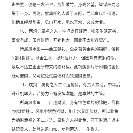
斑去煞，便是一发千里，势如破竹，身高名望，智谋权力必
集于一身。再则，猴属相的人善于交际，而此鱼以红带运，
能助其呼朋引贵，见山开水，见水开水，必成大业。
10、酉鸡：属鸡之人一生坦途行好运，物质生活富裕，
事业有成，虽有财运，开销也大，因此不太能存资产。
所属风水鱼——金玉献礼。全身菊黄金色的锦鲤，俗称
“招财锦鲤”。以金生水，提升催财力，但因鸡有流财的命，
是以不适宜正金所带来的横财运。此锦鲤鳞片所附着的金色
既可催财，又可避免过度催财而致流财更甚。
11、戌狗：属狗之人生平运势佳，有贵人扶助，中年后
升迁机率大，若努力不懈发挥潜能，是卓越的主管。
所属风水鱼——广通财源。身有银色鳞片的锦鲤，俗称
“纳财锦鲤”。风水中银色招财，加上水又能催财，所以此鱼
为纳财添福的不二之选。属狗之人得此鱼，可于财源广通中
结识贵人，助其进退自如，功利荣达，一生得志。