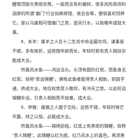
鲤借顶部大黑斑杀煞，一般而言有利偏财，很多风险高但利
润厚的所谓“偏门”行业如麻将馆、夜总会等，便很喜欢饲养
它。是以马属相可借偏门之势，造风行水，以助晚年成就大
事。
8、未羊：属羊之人在十二生肖中命运最坎坷，诸事易
不顺，多有挫折，运势随年龄而长，年轻时若有贵人相扶亦
能成大业。
所属风水鱼——鸿运当头。头顶有圆形红斑，而鱼身无
红斑，俗称“官运锦鲤”。拥有此鱼者能得贵人相助，财路亨
通，终成大业，地位权势受人敬仰，有冲天之势。以此旺运
锦鲤补运，引贵人相助而平劫难，成大业。
9、申猴：属猴之人擅于交际，运势不错，年轻时锋芒
毕露，持之以恒，必能成大业。
所属风水鱼——锦绣前程。红底上有黑斑的锦鲤，俗称
“贵人锦鲤”。此锦鲤以红为底，红乃风水上的喜色，再添黑