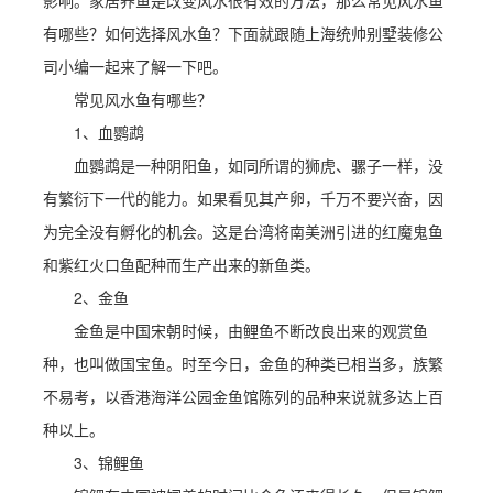
影响。家居养鱼是改变风水很有效的方法，那么常见风水鱼
有哪些？如何选择风水鱼？下面就跟随上海统帅别墅装修公
司小编一起来了解一下吧。
常见风水鱼有哪些？
1、血鹦鹉
血鹦鹉是一种阴阳鱼，如同所谓的狮虎、骡子一样，没
有繁衍下一代的能力。如果看见其产卵，千万不要兴奋，因
为完全没有孵化的机会。这是台湾将南美洲引进的红魔鬼鱼
和紫红火口鱼配种而生产出来的新鱼类。
2、金鱼
金鱼是中国宋朝时候，由鲤鱼不断改良出来的观赏鱼
种，也叫做国宝鱼。时至今日，金鱼的种类已相当多，族繁
不易考，以香港海洋公园金鱼馆陈列的品种来说就多达上百
种以上。
3、锦鲤鱼