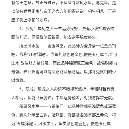
有帝王之命，故正气过旺，不适宜寻常风水鱼，易克鱼。是
以仅有锦鲤正宗与帝王之命方能相得益彰，相生相息，正是
应了锦上添花的妙喻。
4、卯兔：属兔之人一生运势良好，虽有小波折易影响
职位升迁，但懂得储蓄致富，能安定平稳度终生。
所属风水鱼——金玉满堂。此品种为全身清一色金黄锦
鲤，俗称“旺财锦鲤”。当鱼的颜色是金色,便是五行属金,金可
生水,故催财力量较强，而此品种锦鲤属正金色，故催财能力
最强。养此锦鲤可以提高正财及横财运，以弥补兔属相的少
财命象。
5、辰龙：属龙之人命运不错却有波折，年轻时若有贵
人相助，多能飞黄腾达，中年运势稍差，对钱财挥霍无度。
所属风水鱼——五福临门。此品种背部呈浅蓝色或深蓝
色，鳞片外缘呈白色，脸颊部、腹部及各鳍基部呈赤色，称
为“五福锦鲤”。风水学上，鱼类颜色是蓝色，便是五行属