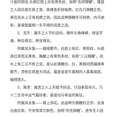
汁般的斑纹,头部红斑上亦有黑色纹，俗称“吉祥锦鲤”。属鼠
之人因位居生辰之首，故难免折财临煞，红白乃锦鲤正色，
黑在风水上又有挡煞之效，因此这种锦鲤外可挡煞，内可纳
和，是保鼠属相一生平顺的适宜之选。
2、丑牛：属牛之人节约自俭，晚年头角峥嵘，财运亨
通，种瓜得瓜，种豆得豆。
所属风水鱼——福禄聚齐。白底上有红、黑斑纹，头部
具红斑而无黑斑，胸鳍上有黑色条纹，俗称“三元锦鲤”。风
水上有三元不败之说，是以此锦鲤白、红、黑相间而福禄寿
聚齐，顶有红斑是为鸿运，最是适宜牛属相的人事事成就，
福禄悠久。
3、寅虎：属虎之人上天赋予好运，行动表现非凡，乃
十二生肖中运气最好者，是成功与幸运的象征。
所属风水鱼——锦上添花。此品种为锦鲤的正宗，全身
白底红斑，不夹带其它颜色，俗称“宗氏锦鲤”。虎年生人因