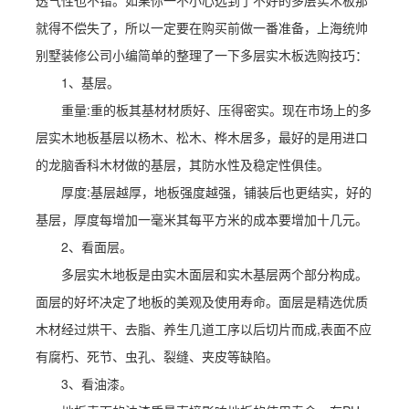
透气性也不错。如果你一不小心选到了不好的多层实木板那
就得不偿失了，所以一定要在购买前做一番准备，上海统帅
别墅装修公司小编简单的整理了一下多层实木板选购技巧：
1、基层。
重量:重的板其基材材质好、压得密实。现在市场上的多
层实木地板基层以杨木、松木、桦木居多，最好的是用进口
的龙脑香科木材做的基层，其防水性及稳定性俱佳。
厚度:基层越厚，地板强度越强，铺装后也更结实，好的
基层，厚度每增加一毫米其每平方米的成本要增加十几元。
2、看面层。
多层实木地板是由实木面层和实木基层两个部分构成。
面层的好坏决定了地板的美观及使用寿命。面层是精选优质
木材经过烘干、去脂、养生几道工序以后切片而成,表面不应
有腐朽、死节、虫孔、裂缝、夹皮等缺陷。
3、看油漆。