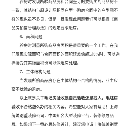
验房时发现所验商品房和合同签订的要购买的商品房不
一致，其结构与原设计图相同户型与购房合同中的户型图不
符的现象虽不多见，但是一旦发现此问题我们可以根据《商
品房销售管理办法》的规定要求退房。
6、面积问题
验房时测量所购商品房面积是很重要的一个工作。在我
们发现实际面积与合同面积的面积误差值超过3%时，可以选
择接受其实际面积也可以做退房处理。
7、主体结构问题
当发现所购商品房存在主体结构不合格的情况，业主应
毫不犹豫的退房。
以上就是关于
毛坯房验收是自己验收还是找人，毛坯房
验收不合格怎么办
的相关内容，希望能对大家有帮助！上海
统帅别墅装修公司，中国知名大型装修平台，装修领导品
牌。如果想下一番心思装修设计，建议您申请上海统帅别墅