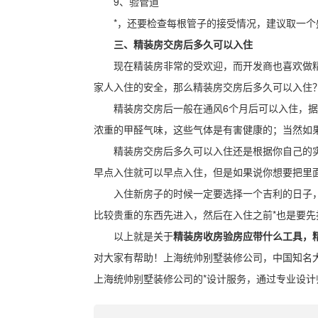
9、验管道
*，还要检查每根管子的接受情况，建议取一
三、精装房交房后多久可以入住
现在精装房非常的受欢迎，而开发商也喜欢做
家人入住的安全，那么精装房交房后多久可以入住
精装房交房后一般在通风6个月后可以入住，据相
浓重的甲醛气味，这些气体是有害健康的；当然如
精装房交房后多久可以入住还是根据你自己的
早点入住就可以早点入住，但是如果说你想要把里
入住新房子的时候一定要选择一个吉利的日子
比较贵重的东西先进入，然后在入住之前*也是要先
以上就是关于
精装房收房验房应带什么工具，
对大家有帮助！上海统帅别墅装修公司，中国知名
上海统帅别墅装修公司的*设计服务，通过专业设