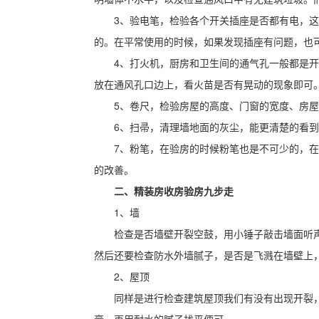
3、验电笔，检验各个开关插座是否都有电，
的。在平常使用的时候，如果发现插座有问题，也
4、打火机，厨房和卫生间的通气孔一般都是
放在通风孔口边上，看火苗是否有晃动的现象即可
5、卷尺，检验房屋的高度、门窗的宽度、房
6、扫帚，清理墙地面的灰尘，能更清楚的看
7、粉笔，在验房的时候粉笔也是不可少的，
的改善。
二、精装房收房验房九步走
1、墙
检查是否墙壁开裂空鼓，用小锤子敲击墙面听
然后还要检查防水外墙腻子，是否是飞溅在墙壁上
2、屋顶
同样是进行检查建筑屋顶我们有没有出现开裂
膏，再用耐水的腻子找平便可。