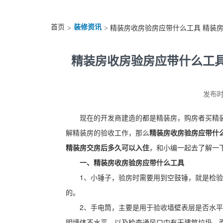
首页
装修资讯
>
> 精装房收房验房应带什么工具 精装
精装房收房验房应带什么工具
发布时间
现在的开发商建造的都是精装房，购房者买精
解精装房的验收工作，那么
精装房收房验房应带什
精装房交房后多久可以入住
，和小编一起去了解一
一、精装房收房验房应带什么工具
1、小锤子，验房时需要用到空鼓锤，就是检
的。
2、手电筒，主要是用于验收墙壁表层是否水
明墙体不水平，以及检查通风口中有无建筑垃圾。