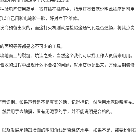
这种验电笔使用简单，将其插在插座中，指示灯亮着就说明此插座是可用
可以自己用验电笔验一验，好对症下*维修。
开发商预留出来的，而这打火机则就是检验这通气孔是否通畅，将其点亮
。
屋的面积等等都是必不可少的工具。
到墙地面上的裂缝、坑洼之处，当然这个我们可以找工作人员借来用用。
在验收的过程中出现什么不合格的问题，就用它标记出来，方便后期装修
声音识别。如果声音是不是真实的话，记得标记，然后用水泥砂浆填充。
，然后用手去触摸，看有无泥浆的手，并不能说明是合格的。
，以及发展屋顶跟墙面的阴阳角线是否经济水平。如果不是，那要粉刷石