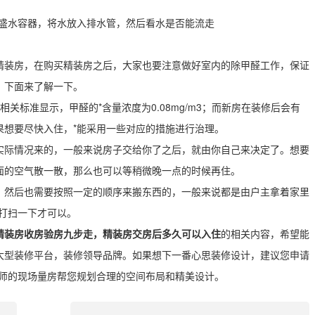
个盛水容器，将水放入排水管，然后看水是否能流走
精装房，在购买精装房之后，大家也要注意做好室内的除甲醛工作，保证
？下面来了解一下。
关标准显示，甲醛的*含量浓度为0.08mg/m3；而新房在装修后会有
果想要尽快入住，*能采用一些对应的措施进行治理。
实际情况来的，一般来说房子交给你了之后，就由你自己来决定了。想要
面的空气散一散，那么也可以等稍微晚一点的时候再住。
，然后也需要按照一定的顺序来搬东西的，一般来说都是由户主拿着家里
打扫一下才可以。
精装房收房验房九步走，精装房交房后多久可以入住
的相关内容，希望能
大型装修平台，装修领导品牌。如果想下一番心思装修设计，建议您申请
计师的现场量房帮您规划合理的空间布局和精美设计。