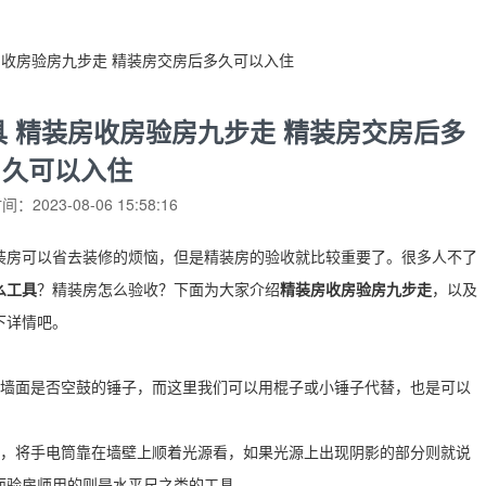
房收房验房九步走 精装房交房后多久可以入住
 精装房收房验房九步走 精装房交房后多
久可以入住
：2023-08-06 15:58:16
装房可以省去装修的烦恼，但是精装房的验收就比较重要了。很多人不了
么工具
？精装房怎么验收？下面为大家介绍
精装房收房验房九步走
，以及
下详情吧。
验墙面是否空鼓的锤子，而这里我们可以用棍子或小锤子代替，也是可以
平，将手电筒靠在墙壁上顺着光源看，如果光源上出现阴影的部分则就说
而验房师用的则是水平尺之类的工具。