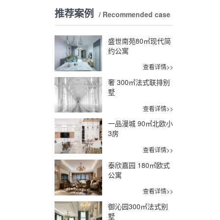
推荐案例
/ Recommended case
盛世南苑80㎡现代简
约公寓
查看详情>>
奢 300㎡法式联排别
墅
查看详情>>
一品漫城 90㎡北欧小
3房
查看详情>>
泰欣嘉园 180㎡欧式
公寓
查看详情>>
御沁园300㎡法式别
墅