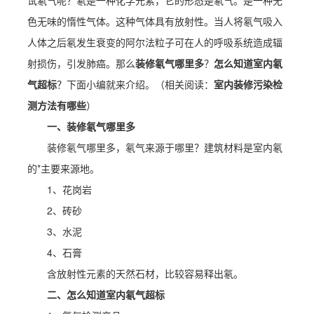
试氡气呢？氡是一种化学元素，它的形态是氡气。是一种无
色无味的惰性气体。这种气体具有放射性。当人将氡气吸入
人体之后氡发生衰变的阿尔法粒子可在人的呼吸系统造成辐
射损伤，引发肺癌。那么
装修氡气哪里多
？
怎么知道室内氡
气超标
？下面小编就来介绍。（相关阅读：
室内装修污染检
测方法有哪些
）
一、装修氡气哪里多
装修氡气哪里多，氡气来源于哪里？建筑材料是室内氡
的*主要来源地。
1、花岗岩
2、砖砂
3、水泥
4、石膏
含放射性元素的天然石材，比较容易释出氡。
二、怎么知道室内氡气超标