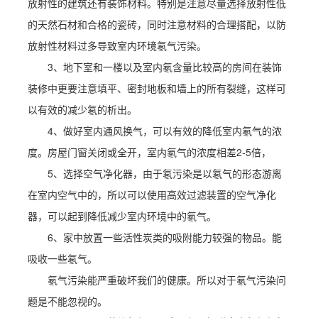
放射性的建筑还有装饰材料。特别是注意尽量选择放射性低
的天然石材和合格的瓷砖，同时注意材料的合理搭配，以防
放射性材料过多导致室内环境氡气污染。
3、地下室和一楼以及室内氡含量比较高的房间在装饰
装修中更要注意填平、密封地板和墙上的所有裂缝，这样可
以有效的减少氡的析出。
4、做好室内通风换气，可以有效的降低室内氡气的浓
度。房屋门窗关闭或全开，室内氡气的浓度相差2-5倍，
5、选择空气净化器，由于氡污染是以氡气的形态游离
在室内空气中的，所以可以使用高效过滤装置的空气净化
器，可以起到降低减少室内环境中的氡气。
6、家中放置一些活性炭类的吸附能力较强的物品。能
吸收一些氡气。
氡气污染能严重破坏我们的健康。所以对于氡气污染问
题是不能忽视的。