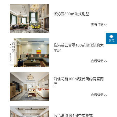
御沁园300㎡法式别墅
查看详情>>
到顶
临港碧云壹零180㎡现代简约大
平层
查看详情>>
海信花苑100㎡现代简约两室两
厅
查看详情>>
蓝色港湾164㎡中式复式