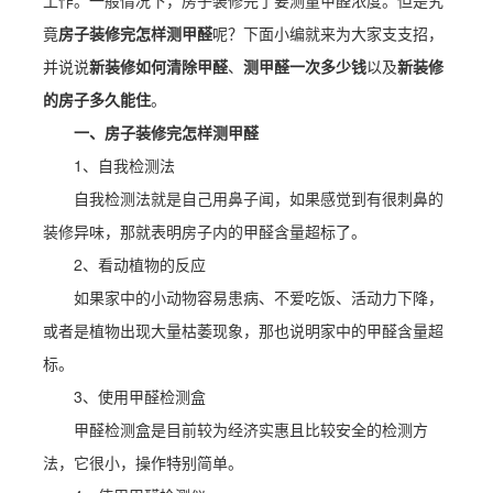
工作。一般情况下，房子装修完了要测量甲醛浓度。但是究
竟
房子装修完怎样测甲醛
呢？下面小编就来为大家支支招，
并说说
新装修如何清除甲醛
、
测甲醛一次多少钱
以及
新装修
的房子多久能住
。
一、房子装修完怎样测甲醛
1、自我检测法
自我检测法就是自己用鼻子闻，如果感觉到有很刺鼻的
装修异味，那就表明房子内的甲醛含量超标了。
2、看动植物的反应
如果家中的小动物容易患病、不爱吃饭、活动力下降，
或者是植物出现大量枯萎现象，那也说明家中的甲醛含量超
标。
3、使用甲醛检测盒
甲醛检测盒是目前较为经济实惠且比较安全的检测方
法，它很小，操作特别简单。