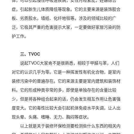
体，可以引起慢性呼吸道疾病，女性月经紊乱，妊娠综合
症，引起新生儿体质降低等现象。它的主要来源是装饰胶合
板、劣质胶水，墙纸、化纤地毯等。涉及的领域比较的广
泛，它极其严重的危害提示大家，一定要做好家居污染的防
护工作。
三、TVOC
说起TVOC大家肯不是很熟悉，相较于甲醛与苯，人们
对它的认识几乎为零。它是一种挥发性有机化合物，是室内
装修污染中的普遍存在。它的来源主要是室内建筑和装饰材
料。它的形成种类非常的多，即使是单独存在的含量比较
少，但是将各种组合起来的话，仍会发生相互作用让危害强
度变大。它的毒性比较大会引起机体免疫水平失调，让人出
现头晕、头痛、嗜睡、无力、胸闷等症状。
以上就是关于装修环保检测要检测些什么东西的相关内