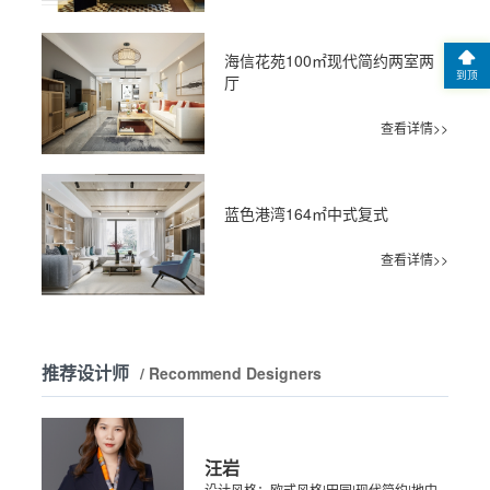
海信花苑100㎡现代简约两室两
到顶
厅
查看详情>>
蓝色港湾164㎡中式复式
查看详情>>
推荐设计师
/ Recommend Designers
汪岩
设计风格：欧式风格|田园|现代简约|地中