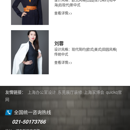
海|后现代|新中式
查看详情>>
刘蓉
设计风格：现代简约|欧式|美式|田园风格|
传统中式
查看详情>>
友情链接：
上海办公室设计
东莞展厅装修
上海家博会
quickq官
网
全国统一咨询热线
021-50173766