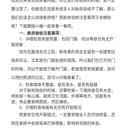
而且还关系到其质量问题。所以我们在收房的时候，就一定
要注意了。但是现在还是有很多人对新房验收不了解，那么
我们应该怎么验收新房呢？而新房验房注意事项又有哪些
呢？下面跟随小编一起来看一看吧。
一、新房验收注意事项：
1、详细检查房屋质量，包括门窗、阳台等部位有无开
裂现象
因为在搬进去住之前，新房里的肯定会留有一些建筑垃
圾和灰尘，尤其是在门窗轨道的周围。所以我们在打开房门
的时候，切记不能用力推开门窗，若是感觉有阻塞感，则可
以用扫把清扫过后，就可以仔细查看了。
2、检查墙体平整度、是否渗水、是否有裂缝
对于新房验收的时候，还要检查一下墙体是否有水迹，
特别是一些山墙、厨房卫生顶面、外墙等地方，如是有水
迹，务必要查明原因，然后维修。
3、仔细检查地面有无空壳开裂情况
若是有空壳开裂情况，一定要其物业人员尽快修复，否
则在装修中会很容易打穿楼板，影响到邻居的休息。