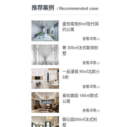
推荐案例
/ Recommended case
盛世南苑80㎡现代简
约公寓
查看详情>>
奢 300㎡法式联排别
墅
查看详情>>
一品漫城 90㎡北欧小
3房
查看详情>>
泰欣嘉园 180㎡欧式
公寓
查看详情>>
御沁园300㎡法式别
墅