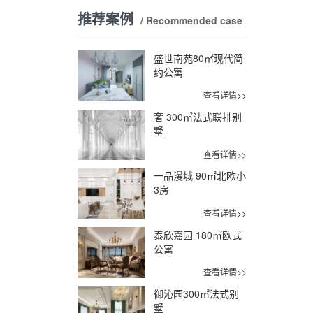
推荐案例
/ Recommended case
盛世南苑80㎡现代简
约公寓
查看详情>>
奢 300㎡法式联排别
墅
查看详情>>
一品漫城 90㎡北欧小
3房
查看详情>>
泰欣嘉园 180㎡欧式
公寓
查看详情>>
御沁园300㎡法式别
墅