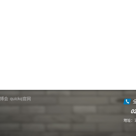
博会
quickq官网
0
地址：