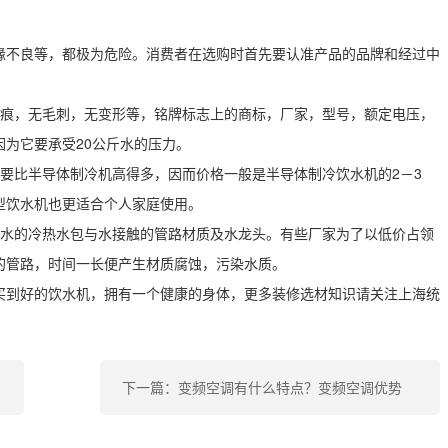
缘不良等，都极为危险。消费者在选购时首先要认准产品的品牌和经过中
划痕，无毛刺，无变形等，铭牌标志上的商标，厂家，型号，额定电压，
为它要承受20公斤水的压力。
要比半导体制冷机高得多，因而价格一般是半导体制冷饮水机的2－3
型饮水机也更适合个人家庭使用。
盛水的冷热水包与水接触的管路材质及水龙头。有些厂家为了以低价占领
的管路，时间一长便产生材质腐蚀，污染水质。
买到好的饮水机，拥有一个健康的身体，更多装修选材知识请关注上海统
下一篇：变频空调有什么特点？变频空调优势