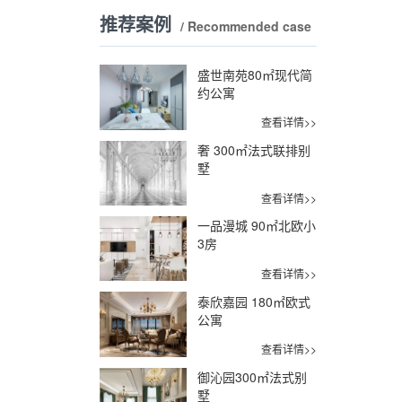
推荐案例
/ Recommended case
盛世南苑80㎡现代简
约公寓
查看详情>>
奢 300㎡法式联排别
墅
查看详情>>
一品漫城 90㎡北欧小
3房
查看详情>>
泰欣嘉园 180㎡欧式
公寓
查看详情>>
御沁园300㎡法式别
墅