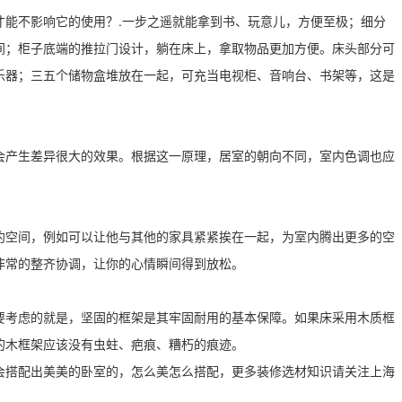
才能不影响它的使用？.一步之遥就能拿到书、玩意儿，方便至极；细分
间；柜子底端的推拉门设计，躺在床上，拿取物品更加方便。床头部分可
乐器；三五个储物盒堆放在一起，可充当电视柜、音响台、书架等，这是
会产生差异很大的效果。根据这一原理，居室的朝向不同，室内色调也应
约空间，例如可以让他与其他的家具紧紧挨在一起，为室内腾出更多的空
非常的整齐协调，让你的心情瞬间得到放松。
要考虑的就是，坚固的框架是其牢固耐用的基本保障。如果床采用木质框
的木框架应该没有虫蛀、疤痕、糟朽的痕迹。
会搭配出美美的卧室的，怎么美怎么搭配，更多装修选材知识请关注上海