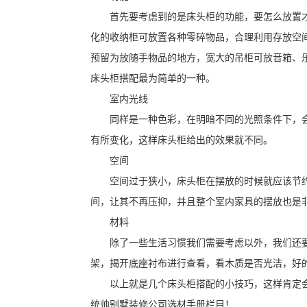
首先要考虑到的是床头柜的功能，要怎么放置
化的收纳柜可放置各种零碎物品，合理利用存放空
预留为放随手物品的地方，宽大的吊柜可放音箱、
床头柜搭配最为简单的一种。
室内光线
同样是一种色彩，在明暗不同的光照条件下，
有所变化，这样床头柜给出的效果就不同。
空间
空间过于狭小，床头柜在摆放的时候就应该节
间，让其不再压抑，并且整个室内家具的摆放也是
材料
除了一些生活习惯我们需要考虑以外，我们还
架，揭开底座衬布进行查看，看木质是否光洁，好
以上就是几个床头柜搭配的小技巧，这样肯定
统帅别墅装修公司选材手册栏目！