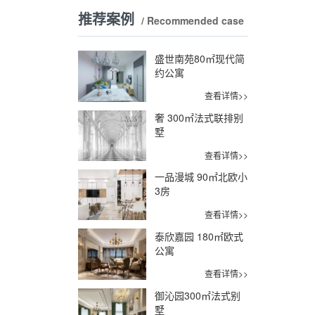
推荐案例
/ Recommended case
盛世南苑80㎡现代简
约公寓
查看详情>>
奢 300㎡法式联排别
墅
查看详情>>
一品漫城 90㎡北欧小
3房
查看详情>>
泰欣嘉园 180㎡欧式
公寓
查看详情>>
御沁园300㎡法式别
墅