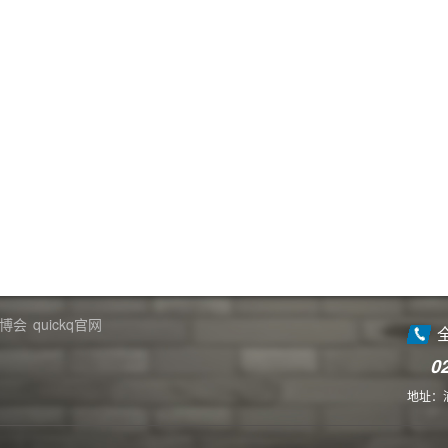
博会
quickq官网
0
地址：