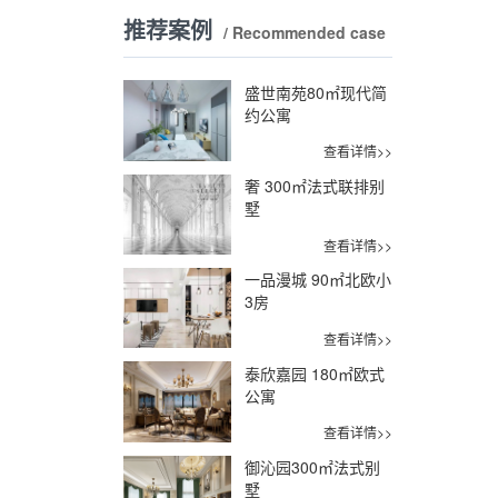
推荐案例
/ Recommended case
盛世南苑80㎡现代简
约公寓
查看详情>>
奢 300㎡法式联排别
墅
查看详情>>
一品漫城 90㎡北欧小
3房
查看详情>>
泰欣嘉园 180㎡欧式
公寓
查看详情>>
御沁园300㎡法式别
墅