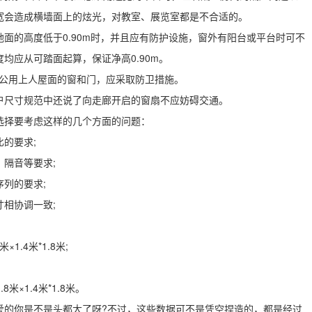
宽会造成横墙面上的炫光，对教室、展览室都是不合适的。
面的高度低于0.90m时，并且应有防护设施，窗外有阳台或平台时可不
均应从可踏面起算，保证净高0.90m。
或公用上人屋面的窗和门，应采取防卫措施。
户尺寸规范中还说了向走廊开启的窗扇不应妨碍交通。
选择要考虑这样的几个方面的问题：
的要求;
隔音等要求;
列的要求;
相协调一致;
米×1.4米*1.8米;
.8米×1.4米*1.8米。
爱的你是不是头都大了呀?不过，这些数据可不是凭空捏造的，都是经过