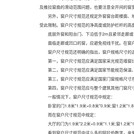
及推拉窗扇的滑动范围问题，也要注意全开间的窗
另外，窗户尺寸规范还规定外窗窗台距楼面、地
受此限制。窗户尺寸规范的净高度或防护栏杆的高度
底层外窗和阳台门、下沿低于2m且紧邻走廊
面临走廊或凹口的窗，应避免视线干扰。在窗
窗户尺寸规范还明确的指出，窗户规格尺寸的
第一，窗户尺寸规范应满足国家采光规范墙窗比
第二，窗户尺寸规范应满足国家节能规范保温、
第三，窗户尺寸规范应满足国家门窗规格尺寸序
第四，窗户尺寸规范应与整个建筑其他门窗尺寸
一般情况下，窗户尺寸规范中规定：
卧室的门1.8米*1.9米×0.8米*0.9米;窗1.2米*1.8
而在窗户尺寸规范中规定：
大厅的门为1.9米*2.2米×0.9米*1.1米;窗1.2米*1
看到窗户尺寸规范中这么多的阿拉伯数字，亲