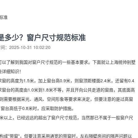
标准
是多少？窗户尺寸规范标准
：2025-10-31 10:02:20
可以了解到我国对窗户尺寸规范的一些基本要求。下面就让上海统帅别墅
些详细知识！
高度为1.5米，加上窗台高0.9米，则窗顶距楼面2.4米，还留有0.4
窗台的高度由1.0米到1.8米不等，并且开向公共走道的窗扇，其底面高
中则需要根据采光、通风、空间形象等要求来决定，但要注意的是过高窗
窗台高低于0.8米时，应采取防护措施。
2米以上，已经远远的超出了窗户尺寸规范，当然那已不属于一般窗户尺
到构成"带窗"，但要注意采用通宽的带窗时，左右隔壁房间的隔声问题以