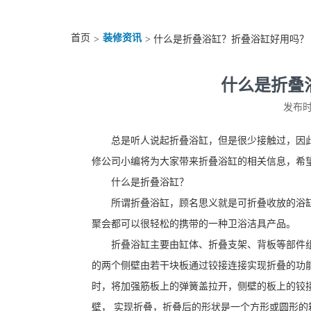
首页
装修资讯
>
> 什么是折叠浴缸？折叠浴缸好用吗？
什么是折叠
发布时间
总是听人说起折叠浴缸，但是很少接触过，因
修公司小编将为大家带来折叠浴缸的相关信息，希
什么是折叠浴缸？
所谓折叠浴缸，顾名思义就是可折叠收放的浴
聚会都可以很轻松的携带的一种卫浴洁具产品。
折叠浴缸主要由缸体、折叠支架、背板等部件
的两个侧壁由若干块板通过铰接连接实现折叠的功
时，将加强筋板上的弹簧盖拉开，侧壁的板上的铰
壁， 实现折叠，折叠后的形状是一个方形或圆形的