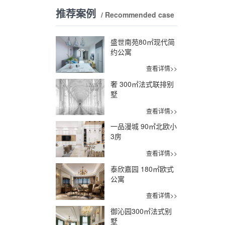
推荐案例
/ Recommended case
盛世南苑80㎡现代简
约公寓
查看详情>>
奢 300㎡法式联排别
墅
查看详情>>
一品漫城 90㎡北欧小
3房
查看详情>>
泰欣嘉园 180㎡欧式
公寓
查看详情>>
御沁园300㎡法式别
墅