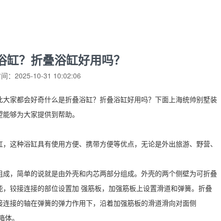
浴缸？折叠浴缸好用吗？
：2025-10-31 10:02:06
此大家都会好奇什么是折叠浴缸？折叠浴缸好用吗？下面上海统帅别墅装
望能够为大家提供到帮助。
缸，这种浴缸具有使用方便、携带方便等优点，无论是外出旅游、野营、
组成，简单的说就是由外壳和内芯两部分组成。外壳的两个侧壁为可折叠
能，铰接连接的部位设置加 强筋板，加强筋板上设置滑道和弹簧。折叠
接连接的轴在弹簧的弹力作用下，沿着加强筋板的滑道滑向对面侧
箱体。