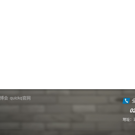
博会
quickq官网
0
地址：