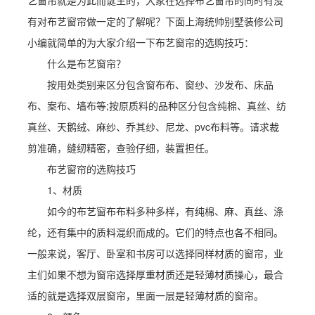
艺窗帘就是为此而诞生的，大家在选择布艺窗帘的同时有没
有对布艺窗帘做一定的了解呢？下面上海统帅别墅装修公司
小编就简单的为大家介绍一下布艺窗帘的选购技巧：
什么是布艺窗帘？
按用处类别来区分包含窗布布、窗纱、沙发布、床品
布、案布、墙布等;按原质料的品种区分包含纯棉、真丝、纺
真丝、天鹅绒、麻纱、乔其纱、尼龙、pvc布料等。请求裁
剪准确，缝纫精密，查验仔细，装置担任。
布艺窗帘的选购技巧
1、材质
如今的布艺窗布布料多种多样，有纯棉、麻、真丝、涤
纶，还有集中的质料混织而成的。它们的特点也各不相同。
一般来说，客厅、卧室和书房可以选择同样材质的窗帘，业
主们如果不想为窗帘选择厚重材质还是轻薄材质操心，最合
适的就是选择双层窗帘，里面一层是轻薄材质的窗帘。