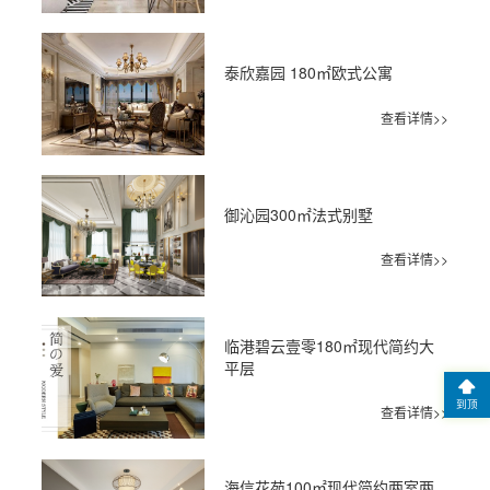
泰欣嘉园 180㎡欧式公寓
查看详情>>
御沁园300㎡法式别墅
查看详情>>
临港碧云壹零180㎡现代简约大
平层
到顶
查看详情>>
海信花苑100㎡现代简约两室两