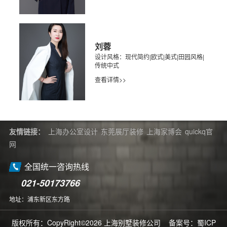
刘蓉
设计风格：现代简约|欧式|美式|田园风格|
传统中式
查看详情>>
友情链接：
上海办公室设计
东莞展厅装修
上海家博会
quickq官
网
全国统一咨询热线
021-50173766
地址：浦东新区东方路
版权所有：CopyRight©2026 上海别墅装修公司 备案号：
蜀ICP