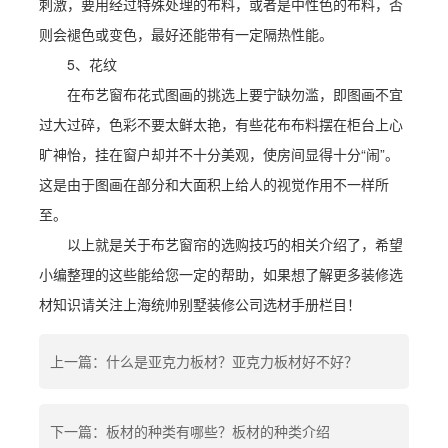
刺激，要用经过特殊处理的布料，或者是中性色的布料，否
则会褪色或变色，最好还能带有一定隔热性能。
5、花纹
在布艺窗布花式图画的挑选上要宁缺勿滥，即图画不宜
过大过碎，色彩不要太鲜太艳，有些花布布料摆在柜台上心
旷神怡，挂在窗户却并不十分美观，使房间显得十分“闹”。
这是由于图画在部分和大面积上给人的视觉作用不一样所
至。
以上就是关于布艺窗帘的选购技巧的相关介绍了，希望
小编整理的这些能给您一定的帮助，如果想了解更多装修选
材知识请关注上海统帅别墅装修公司选材手册栏目！
上一篇：什么是亚克力板材？亚克力板材好不好？
下一篇：板材的种类有哪些？板材的种类介绍