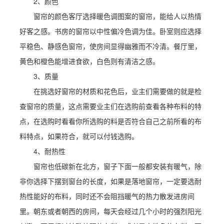
2、颜色
窗帘的颜色客厅选择暖色调图案的窗帘，能给人以热情
好客之感。书房的窗帘以中性偏冷色调为佳。卧室则应选择
平稳色、静感色窗帘，使房间显得幽雅而不冷清。餐厅里，
黄色和橙色能增进食欲，白色则有清洁之感。
3、质量
在挑选好窗帘的材质和花色后，业主们需要做的就是检
查窗帘的质量，这点需要业主们在选购前查看各种布料的特
点，在选购时看看你所选购的料是否符合自己之前所看的布
料特点，如果符合，就可以付钱选购。
4、耐热性
窗帘也低碳新在北方，窗子下面一般都安装有暖气，除
非你选择下摆到窗台的长度，如果是落地窗帘，一定要选耐
热性能好的布料，同时还不会阻挡暖气的热力散发进房间
里。朝东或者朝西的房间，每天会经过几个小时的强烈阳光