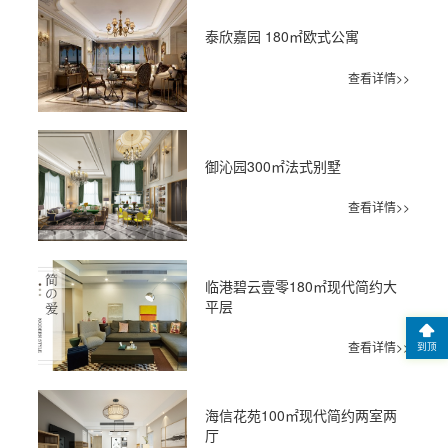
泰欣嘉园 180㎡欧式公寓
查看详情>>
御沁园300㎡法式别墅
查看详情>>
临港碧云壹零180㎡现代简约大
平层
查看详情>>
到顶
海信花苑100㎡现代简约两室两
厅