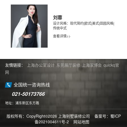
刘蓉
设计风格：现代简约|欧式|美式|田园风格|
传统中式
查看详情>>
友情链接：
上海办公室设计
东莞展厅装修
上海家博会
quickq官
网
全国统一咨询热线
021-50173766
地址：浦东新区东方路
版权所有：CopyRight©2026 上海别墅装修公司 备案号：
蜀ICP
备2021004611号-2
网站地图