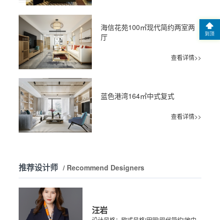
海信花苑100㎡现代简约两室两
到顶
厅
查看详情>>
蓝色港湾164㎡中式复式
查看详情>>
推荐设计师
/ Recommend Designers
汪岩
设计风格：欧式风格|田园|现代简约|地中