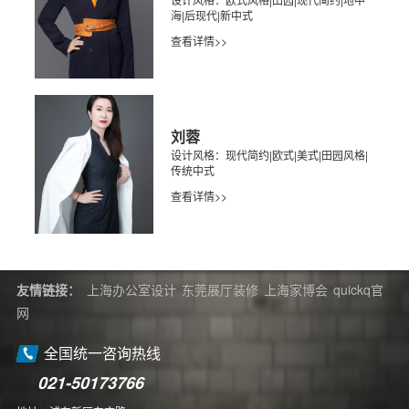
海|后现代|新中式
查看详情>>
刘蓉
设计风格：现代简约|欧式|美式|田园风格|
传统中式
查看详情>>
友情链接：
上海办公室设计
东莞展厅装修
上海家博会
quickq官
网
全国统一咨询热线
021-50173766