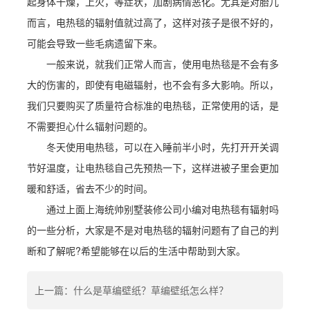
起身体干燥，上火，等症状，加剧病情恶化。尤其是对胎儿
而言，电热毯的辐射值就过高了，这样对孩子是很不好的，
可能会导致一些毛病遗留下来。
一般来说，就我们正常人而言，使用电热毯是不会有多
大的伤害的，即使有电磁辐射，也不会有多大影响。所以，
我们只要购买了质量符合标准的电热毯，正常使用的话，是
不需要担心什么辐射问题的。
冬天使用电热毯，可以在入睡前半小时，先打开开关调
节好温度，让电热毯自己先预热一下，这样进被子里会更加
暖和舒适，省去不少的时间。
通过上面上海统帅别墅装修公司小编对电热毯有辐射吗
的一些分析，大家是不是对电热毯的辐射问题有了自己的判
断和了解呢?希望能够在以后的生活中帮助到大家。
上一篇：什么是草编壁纸？草编壁纸怎么样？