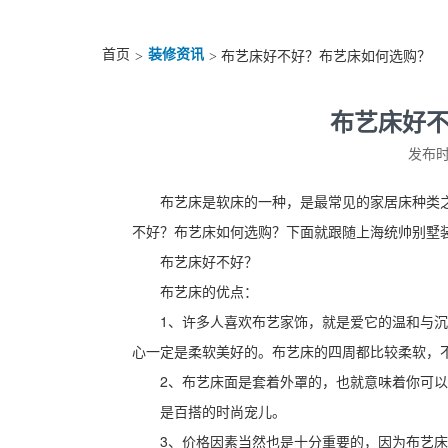
首页
装修资讯
>
> 布艺床好不好？布艺床如何选购？
布艺床好
发布时间
布艺床是软床的一种，是最常见的家居床种类
不好？布艺床如何选购？下面就跟随上海统帅别墅
布艺床好不好？
布艺床的优点：
1、许多人喜欢布艺家饰，就是爱它的温和与沉
心一定是柔软美好的。布艺床的四周都比较柔软，
2、布艺床面是套着外罩的，也就意味着你可
是百搭的时尚宠儿。
3、价格因素当然也是十分重要的，因为布艺