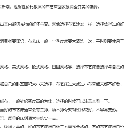
买新潮，温馨性价比很高的布艺床回家是两全其美的选择。
看出其内部填充物的好坏与否。就像选择布艺沙发一样，选择信得过的好
以消费者要谨记，布艺床一般一个季度就要大清洗一次，平时则要使用干
代风格、美式风格、欧式风格、田园风格等，选择布艺床要选择与自己的
根据自己的卧室面积大小来选择，布艺床过大或过小布置起来都不好看，
和绒布，一般针织密度高的为佳，选择的时候可以注意查看一下。
，而好的布艺床通常会有三排，杨木排骨架韧性比较好，不容易变形。
低沉、厚重的床侧通常会结实一点。
线、破损之类的，好的布艺床接口做工方面是合格的，有的布艺床接口没