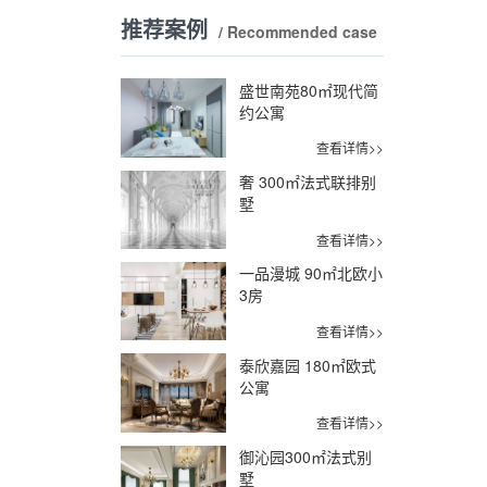
推荐案例
/ Recommended case
盛世南苑80㎡现代简
约公寓
查看详情>>
奢 300㎡法式联排别
墅
查看详情>>
一品漫城 90㎡北欧小
3房
查看详情>>
泰欣嘉园 180㎡欧式
公寓
查看详情>>
御沁园300㎡法式别
墅