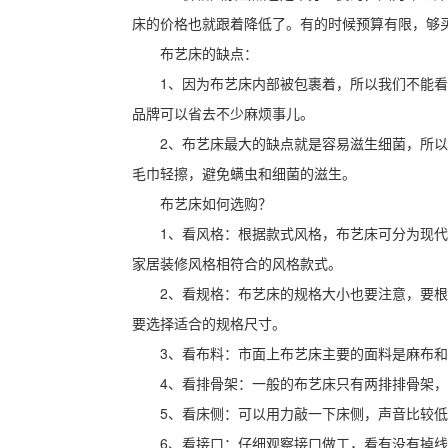
床的价格也就跟着降低了。有的时候预算有限，够
布艺床的缺点：
1、因为布艺床内部被包裹着，所以我们不能
品牌可以省去不少麻烦事儿。
2、布艺床最大的缺点就是容易滋生细菌，所
毛巾轻擦，避免螨虫和细菌的滋生。
布艺床如何选购？
1、看风格：根据款式风格，布艺床可分为现
家居装修风格相符合的风格款式。
2、看规格：布艺床的规格大小也要注意，要
要选择适合的规格尺寸。
3、看布料：市面上布艺床主要的面料是麻布
4、看排骨架：一般的布艺床只有两排排骨架
5、看床侧：可以用力敲一下床侧，声音比较
6、看接口：仔细观察接口做工，看有没有掉