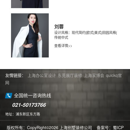
刘蓉
设计风格：现代简约|欧式|美式|田园风格|
传统中式
查看详情>>
友情链接：
上海办公室设计
东莞展厅装修
上海家博会
quickq官
网
全国统一咨询热线
021-50173766
地址：浦东新区东方路
版权所有：CopyRight©2026 上海别墅装修公司 备案号：
蜀ICP