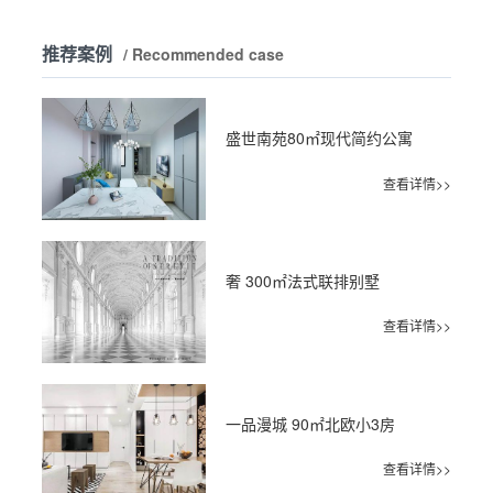
推荐案例
/ Recommended case
盛世南苑80㎡现代简约公寓
查看详情>>
奢 300㎡法式联排别墅
查看详情>>
一品漫城 90㎡北欧小3房
查看详情>>