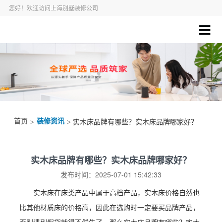
您好！欢迎访问上海别墅装修公司
首页
装修资讯
>
> 实木床品牌有哪些？实木床品牌哪家好？
实木床品牌有哪些？实木床品牌哪家好？
发布时间：2025-07-01 15:42:33
实木床在床类产品中属于高档产品，实木床价格自然也
比其他材质床的价格高，因此在选购时一定要买品牌产品，