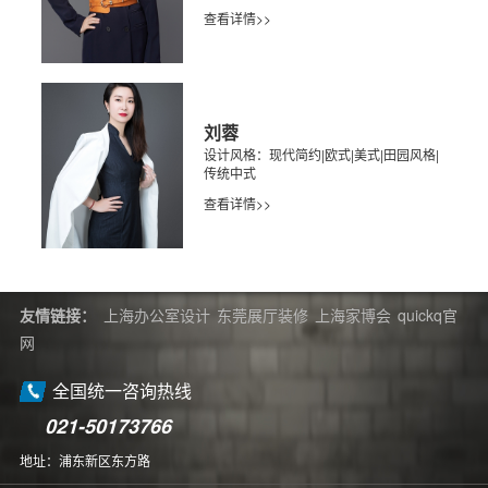
查看详情>>
刘蓉
设计风格：现代简约|欧式|美式|田园风格|
传统中式
查看详情>>
友情链接：
上海办公室设计
东莞展厅装修
上海家博会
quickq官
网
全国统一咨询热线
021-50173766
地址：浦东新区东方路