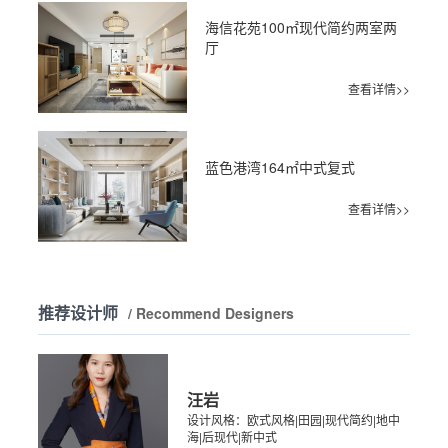
海信花苑100㎡现代简约两室两
厅
查看详情>>
蓝色港湾164㎡中式复式
查看详情>>
推荐设计师
/ Recommend Designers
汪岩
设计风格：欧式风格|田园|现代简约|地中
海|后现代|新中式