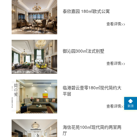
泰欣嘉园 180㎡欧式公寓
查看详情>>
御沁园300㎡法式别墅
查看详情>>
临港碧云壹零180㎡现代简约大
平层
查看详情>>
到顶
海信花苑100㎡现代简约两室两
厅