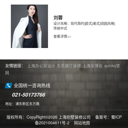
刘蓉
设计风格：现代简约|欧式|美式|田园风格|
传统中式
查看详情>>
友情链接：
上海办公室设计
东莞展厅装修
上海家博会
quickq官
网
全国统一咨询热线
021-50173766
地址：浦东新区东方路
版权所有：CopyRight©2026 上海别墅装修公司 备案号：
蜀ICP
备2021004611号-2
网站地图