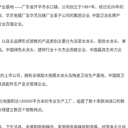
业基地——广东省开平市水口镇，公司创立于1991年，经过近20年的
、华艺电镀厂及华艺压铸厂五家子公司的集团企业, 中国卫浴名牌产
行业百强企业。
。以自主品牌形式销售的产品类别主要分为浴室水龙头、厨房水龙头、淋
品。中国绿色水龙头、建材行业十大杰出贡献企业、中国最具生命力企
卫浴产品的上市公司，拥有全球超大规模水龙头及陶瓷卫浴生产基地，中国厨卫
洁具配件生产定点管理企业。
有占地面积达120000平方米的专业生产工厂，组建了数十条欧洲进口的数
全球建立数百个销售网点。
件、卫生洁具、金属制厨用器皿、家用厨房电器具制造等，经营本企业自