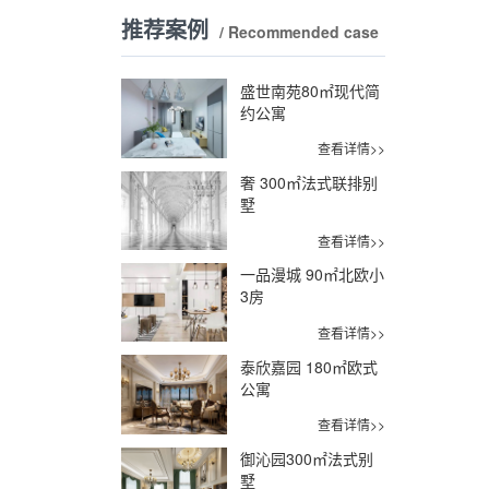
推荐案例
/ Recommended case
盛世南苑80㎡现代简
约公寓
查看详情>>
奢 300㎡法式联排别
墅
查看详情>>
一品漫城 90㎡北欧小
3房
查看详情>>
泰欣嘉园 180㎡欧式
公寓
查看详情>>
御沁园300㎡法式别
墅