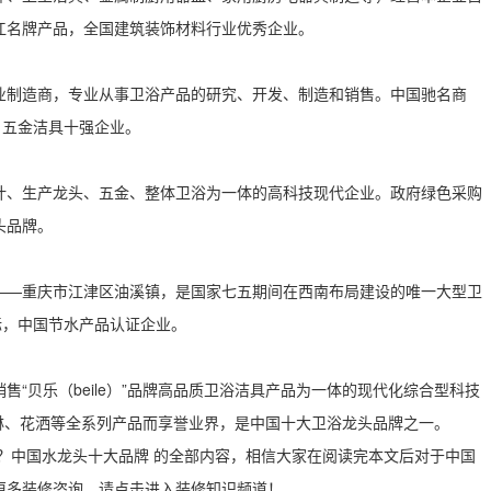
江名牌产品，全国建筑装饰材料行业优秀企业。
业制造商，专业从事卫浴产品的研究、开发、制造和销售。中国驰名商
，五金洁具十强企业。
计、生产龙头、五金、整体卫浴为一体的高科技现代企业。政府绿色采购
头品牌。
——重庆市江津区油溪镇，是国家七五期间在西南布局建设的唯一大型卫
标，中国节水产品认证企业。
“贝乐（beile）”品牌高品质卫浴洁具产品为一体的现代化综合型科技
、雨淋、花洒等全系列产品而享誉业界，是中国十大卫浴龙头品牌之一。
？中国水龙头十大品牌 的全部内容，相信大家在阅读完本文后对于中国
更多装修咨询，请点击进入装修知识频道！