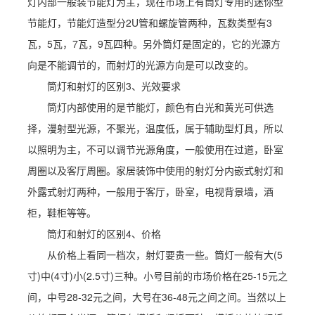
灯内部一般装节能灯为主，现在市场上有筒灯专用的迷你型
节能灯，节能灯造型分2U管和螺旋管两种，瓦数类型有3
瓦，5瓦，7瓦，9瓦四种。另外筒灯是固定的，它的光源方
向是不能调节的，而射灯的光源方向是可以改变的。
筒灯和射灯的区别3、光效要求
筒灯内部使用的是节能灯，颜色有白光和黄光可供选
择，漫射型光源，不聚光，温度低，属于辅助型灯具，所以
以照明为主，不可以调节光源角度，一般使用在过道，卧室
周圈以及客厅周圈。家居装饰中使用的射灯分内嵌式射灯和
外露式射灯两种，一般用于客厅，卧室，电视背景墙，酒
柜，鞋柜等等。
筒灯和射灯的区别4、价格
从价格上看同一档次，射灯要贵一些。筒灯一般有大(5
寸)中(4寸)小(2.5寸)三种。小号目前的市场价格在25-15元之
间，中号28-32元之间，大号在36-48元之间之间。当然以上