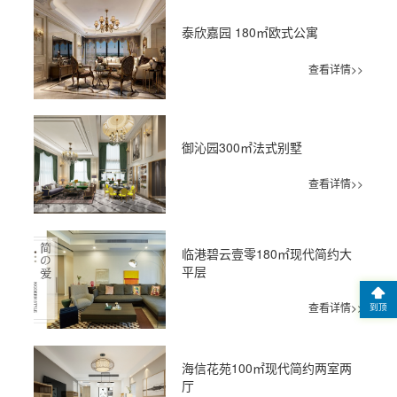
泰欣嘉园 180㎡欧式公寓
查看详情>>
御沁园300㎡法式别墅
查看详情>>
临港碧云壹零180㎡现代简约大
平层
查看详情>>
到顶
海信花苑100㎡现代简约两室两
厅