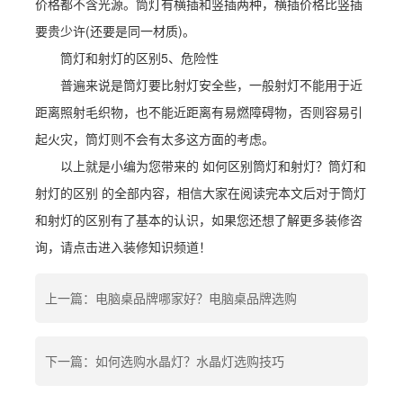
价格都不含光源。筒灯有横插和竖插两种，横插价格比竖插
要贵少许(还要是同一材质)。
筒灯和射灯的区别5、危险性
普遍来说是筒灯要比射灯安全些，一般射灯不能用于近
距离照射毛织物，也不能近距离有易燃障碍物，否则容易引
起火灾，筒灯则不会有太多这方面的考虑。
以上就是小编为您带来的 如何区别筒灯和射灯？筒灯和
射灯的区别 的全部内容，相信大家在阅读完本文后对于筒灯
和射灯的区别有了基本的认识，如果您还想了解更多装修咨
询，请点击进入装修知识频道！
上一篇：电脑桌品牌哪家好？电脑桌品牌选购
下一篇：如何选购水晶灯？水晶灯选购技巧