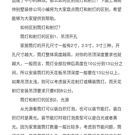
造成了不小的麻烦。那么如何区别筒灯和射灯？下面上海统
帅别墅装修公司小编将为大家盘点筒灯和射灯的区别，希望
能够为大家提供到帮助。
如何区别筒灯和射灯？
筒灯和射灯的区别1、吊顶开孔
家居筒灯的开孔尺寸一般有2寸，2.5寸，3寸三种，开
孔尺寸越大，筒灯整体高度越高，对你的吊顶深度要求也就
越大，一般而言，筒灯全部拉伸后高度在10公分到13公分之
间，所以安装筒灯的天花板吊顶深度一般要在13公分以上，
如果吊顶太浅，则可以考虑装天花射灯或横装筒灯。而天花
射灯安装吊顶要求只要6到8公分。
筒灯和射灯的区别2、光源
从光源看筒灯可以装白炽灯泡，也可以装节能灯。装白
炽灯时是黄光。装节能灯时视灯泡类型可以是白光或者黄
光。因为家里面筒灯数量一般比较多，考虑到节能问题，筒