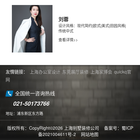
刘蓉
设计风格：现代简约|欧式|美式|田园风格|
传统中式
查看详情>>
友情链接：
上海办公室设计
东莞展厅装修
上海家博会
quickq官
网
全国统一咨询热线
021-50173766
地址：浦东新区东方路
版权所有：CopyRight©2026 上海别墅装修公司 备案号：
蜀ICP
备2021004611号-2
网站地图