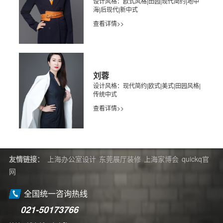
设计风格：欧式风格|田园|现代简约|地中
海|后现代|新中式
查看详情>>
刘蓉
设计风格：现代简约|欧式|美式|田园风格|
传统中式
查看详情>>
友情链接：
上海办公室设计
东莞展厅装修
上海家博会
quickq官
网
全国统一咨询热线
021-50173766