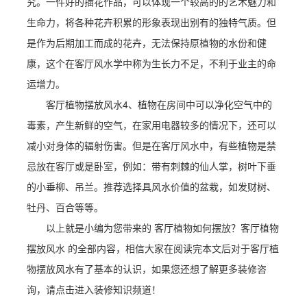
究。一件好的插花作品，可以体现一个较高的的艺术魅力和
生命力，将各种花卉积累的形象表现出别有的独特气质。但
是作为后期加工而成的花卉，无法保持原植物的水份和健
康，这个在客厅风水学中称为生长力不足，不利于业主的命
运增力。
客厅植物摆放风水4、植物在房间中可以净化空气中的
毒素，产生新鲜的空气，在家用电器较多的情况下，还可以
减小对身体的辐射伤害。但是在客厅风水中，有些植物是禁
忌放在客厅或是卧室，例如：带有刺棘的仙人掌，树叶下垂
的小垂柳、吊兰。推荐选择具风水价值的盆栽，如发财树、
牡丹、百合等等。
以上就是小编为您带来的 客厅植物如何摆放？客厅植物
摆放风水 的全部内容，相信大家在阅读完本文后对于客厅植
物摆放风水有了基本的认识，如果您还想了解更多装修咨
询，请点击进入装修知识频道！