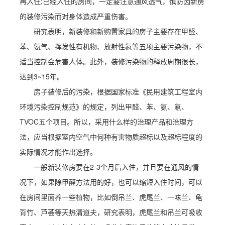
再入住;已经入住的房间，一定要注意通风透气，慎防因新房
的装修污染而对身体造成严重伤害。
研究表明，新装修和新购置家具的房子主要存在甲醛、
苯、氨气、挥发性有机物、放射性氡等五项主要污染物，不
适当控制会危害人体。此外，装修污染物的释放周期很长，
达到3~15年。
房子装修后的污染，根据国家标准《民用建筑工程室内
环境污染控制规范》的规定，列出甲醛、苯、氨、氡、
TVOC五个项目。所以，采用什么样的治理产品和治理方
法，应当根据室内空气中何种有害物质超标以及超标程度的
实际情况才能作出选择。
一般新装修房要在2-3个月后入住，并且要在通风的情
况下，如果除甲醛方法用的好，也可以缩短入住时间，可以
在房间里面养一些植物，比如倒吊兰、虎尾兰、一味兰、龟
背竹、芦荟等天热清道夫，研究表明，虎尾兰和吊兰可吸收