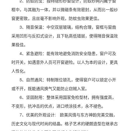
2、防蚊防虫：独特隐形纱窗设计，防蚊纱网内藏于窗
框中，与其融为一体，并以微磁条有效密封，从而比一般纱
窗更密致，且丝毫不影响外观，防蚊虫效果更佳。
3、隔音保温：中空双层玻璃，结构合理，窗框与窗扇
采用凹形与反扣式设计，且下轨高低错层，使得隔音保温效
果极佳。
4、紧急避险：能有效地避免消防安全隐患，窗户可及
时开关，如遇意外人员可开窗避险。以人为本的设计，更具
人性化。
5、自然通风：特制限位锁孔，使得窗户可以锁定小开
或不开，既能通风换气又能防止窃贼入室。
6、坚固耐用：整体采用国家免检型材，拥有强度高，
不变形，抗冲击的优点，进口喷涂技术，永不褪色。
7、优美的外观设计: 欧美风情与东方神韵完美交融，
历史文化与现代时尚的结晶。格子艺术的硬朗造型在继承古