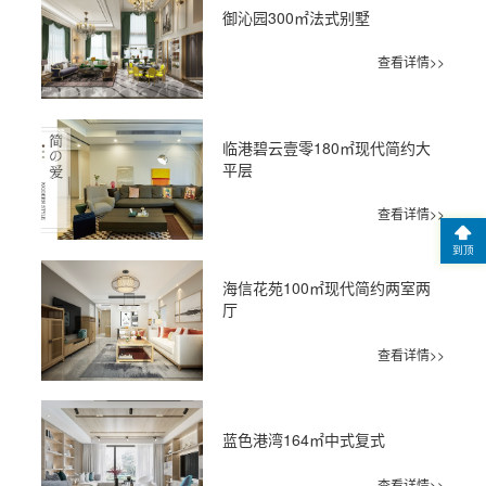
御沁园300㎡法式别墅
查看详情>>
临港碧云壹零180㎡现代简约大
平层
查看详情>>
到顶
海信花苑100㎡现代简约两室两
厅
查看详情>>
蓝色港湾164㎡中式复式
查看详情>>