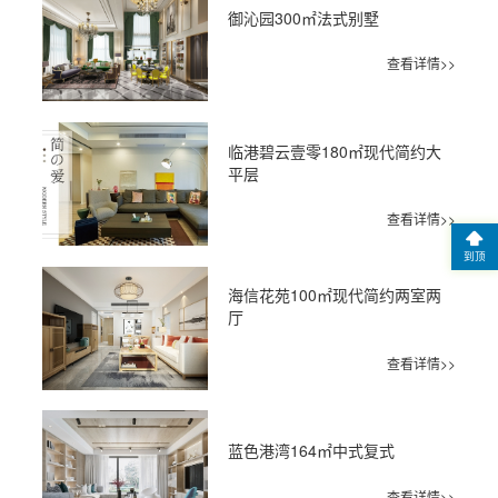
御沁园300㎡法式别墅
查看详情>>
临港碧云壹零180㎡现代简约大
平层
查看详情>>
到顶
海信花苑100㎡现代简约两室两
厅
查看详情>>
蓝色港湾164㎡中式复式
查看详情>>