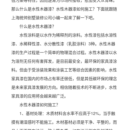
低污染等特性，因而逐渐为市场所接收，愈加受大众青睐。
那么什么是水性木器漆？水性木器漆如何施工？下面就跟随
上海统帅别墅装修公司小编一起来了解一下吧。
什么是水性木器漆？
水性涂料是以水作为稀释剂的涂料。水性漆包括水溶性
漆、水稀释性漆、水分散性漆（乳胶涂料）3种。水性木器
漆的生产过程是一个简单的物理混合过程。水性木器漆以水
为溶剂无任何有害挥发，是目前最安全，最环保的家具漆涂
料。但由于受涂装效果和涂装工艺等综合因素的影响，水性
家具漆在国内的市场占有率还很低，但是其低碳环保的理念
是未来家具漆发展的方向。相信随着技术的不断进步，水性
家具漆的应用将会越来越广泛。
水性木器漆如何施工？
1、基材处理：木质材料含水率不应高于12%，当手触
摸有潮湿感时不能施工。木材基材必须是干净、平整的，而