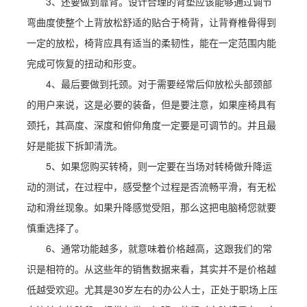
3、还要做到靠背。设计合理的背垫应该能够通过调节
弯曲度使整个上背放松舒适的贴合于椅背，让背脊椎骨得到
一定的放松，椅背应具有适当的柔韧性，能在一定范围内能
完成可恢复的扭动和形变。
4、最后要做到托颈。对于需要经常后仰放松头部颈部
的用户来说，这是必要的装备，但是要注意，如果座椅具有
颈托，其高度、深度和俯仰角度一定要是可调节的。并且最
好是能拔下拆卸清洗。
5、如果您购买转椅，则一定要在当场对转椅做升降运
动的测试，在过程中，感受整个过程是否流畅平滑，有无松
动和滑丝现象。如果升降感觉受阻，那么这把电脑椅您就要
慎重选择了。
6、通常功能越多，就意味着价格越高，这跟我们的常
识是相符的。从这些年的销售数据来看，其实并不是价格越
低越受欢迎。尤其是30岁左右的办公人士，正处于职场上压