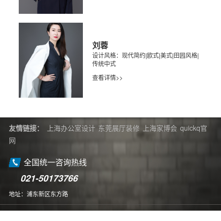
刘蓉
设计风格：现代简约|欧式|美式|田园风格|
传统中式
查看详情>>
友情链接：
上海办公室设计
东莞展厅装修
上海家博会
quickq官
网
全国统一咨询热线
021-50173766
地址：浦东新区东方路
版权所有：CopyRight©2026 上海别墅装修公司 备案号：
蜀ICP