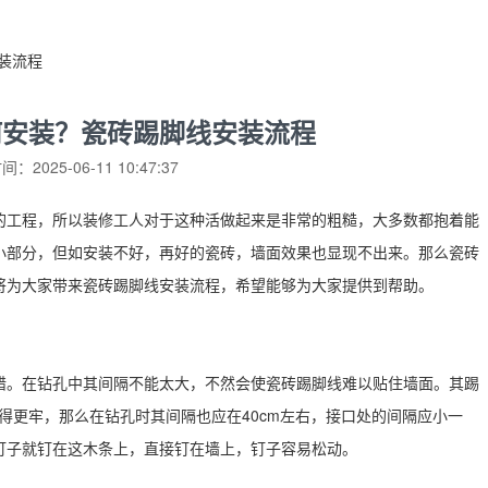
装流程
何安装？瓷砖踢脚线安装流程
：2025-06-11 10:47:37
的工程，所以装修工人对于这种活做起来是非常的粗糙，大多数都抱着能
小部分，但如安装不好，再好的瓷砖，墙面效果也显现不出来。那么瓷砖
将为大家带来瓷砖踢脚线安装流程，希望能够为大家提供到帮助。
错。在钻孔中其间隔不能太大，不然会使瓷砖踢脚线难以贴住墙面。其踢
得更牢，那么在钻孔时其间隔也应在40cm左右，接口处的间隔应小一
钉子就钉在这木条上，直接钉在墙上，钉子容易松动。