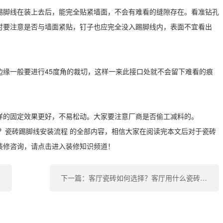
踢脚线在装上去后，能完全贴紧墙面，不会有难看的缝隙存在。看准钻孔
时要注意是否与墙面紧贴，钉子也应完全没入踢脚线内，表面不宜看出
边缘一般要进行45度角的裁切，这样一来此接口处就不会留下难看的痕
样的固定效果更好，不易松动。大家要注意厂商是否偷工减料的。
？瓷砖踢脚线安装流程 的全部内容，相信大家在阅读完本文后对于瓷砖
装修咨询，请点击进入装修知识频道！
下一篇：客厅瓷砖如何选择？客厅用什么瓷砖好？