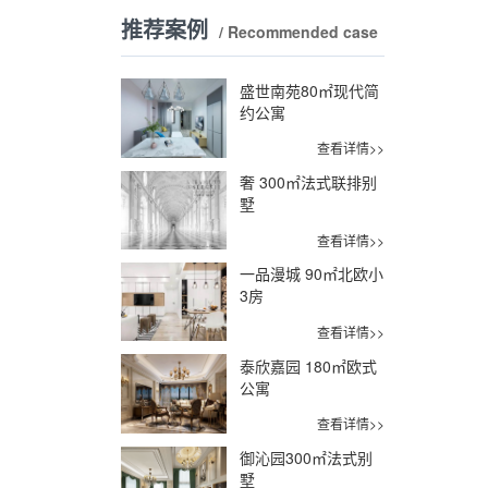
推荐案例
/ Recommended case
盛世南苑80㎡现代简
约公寓
查看详情>>
奢 300㎡法式联排别
墅
查看详情>>
一品漫城 90㎡北欧小
3房
查看详情>>
泰欣嘉园 180㎡欧式
公寓
查看详情>>
御沁园300㎡法式别
墅