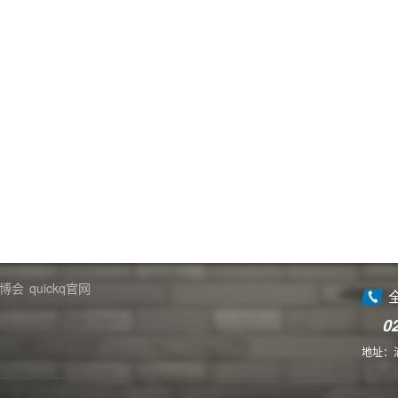
博会
quickq官网
0
地址：