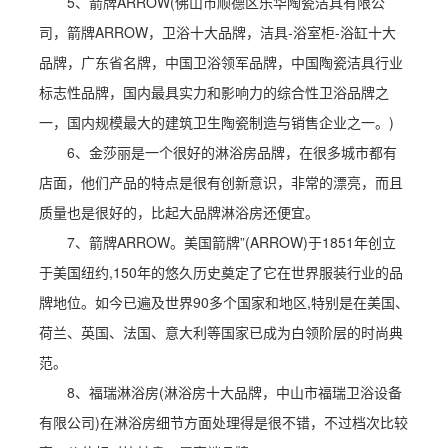
5、箭牌ARROW(佛山市顺德区乐华陶瓷洁具有限公
司，箭牌ARROW，卫浴十大品牌，洁具-浴室柜-浴缸十大
品牌，广东省名牌，中国卫浴领军品牌，中国陶瓷洁具行业
标志性品牌，国内最具实力和影响力的综合性卫浴品牌之
一，国内规模最大的建筑卫生陶瓷制造与销售企业之一。)
6、金莎丽是一个很好的淋浴房品牌，在很多城市都有
店面，他们产品的特点是很有创新意识，非常的漂亮，而且
质量也是很好的，比起大品牌淋浴房还便宜。
7、箭牌ARROW。美国箭牌”(ARROW)于1851年创立
于美国纽约,150年的悠久历史奠定了它在世界服装行业的品
牌地位。如今已遍及世界90多个国家和地区,特别是在美国、
荷兰、英国、法国、意大利等国家已成为白领阶层的时尚典
范。
8、福瑞淋浴房(淋浴房十大品牌，中山市福瑞卫浴设备
有限公司)在淋浴房细节方面处理得是很不错，不过档次比较