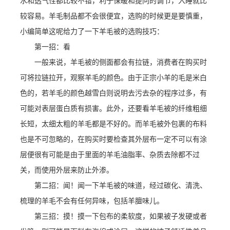
水和透气性都比较不错，利于保暖和提问的调节，入睡就比
较容易。羊毛制品都不会很便宜，选购的时候更是要慎重，
小编简单这呢给力了一下羊毛被的选购技巧：
第一招：看
一般来说，羊毛被的侧面都会有拉链，消费者在购买时
可将拉链拉开，观察羊毛的颜色。由于正宗小羊的毛是米白
色的，若羊毛的颜色越雪白则说明去污去杂的程序过多，有
可能对表层蛋白质有损害。此外，还要看羊毛被的纤维粗细
长短，太细太粗的羊毛都是不好的。而羊毛被外包裹的布料
也是不可忽略的，在购买时要检查其外层布一定不可以有涂
层便很有可能是由于里面的羊毛油脂率、杂质去除都不过
关，而使用外层来防止外渗。
第二招：闻！闻一下羊毛被的味道，经过碳化、清洗、
梳理的羊毛不会有任何异味，包括羊膻味儿。
第三招：摸！摸一下包布的柔软度，如果被子发硬或者