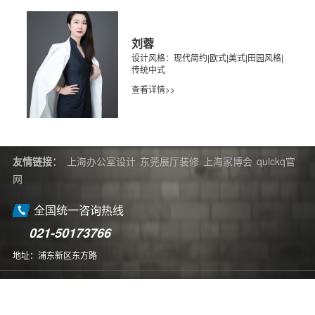
刘蓉
设计风格：现代简约|欧式|美式|田园风格|
传统中式
查看详情>>
友情链接：
上海办公室设计
东莞展厅装修
上海家博会
quickq官
网
全国统一咨询热线
021-50173766
地址：浦东新区东方路
版权所有：CopyRight©2026 上海别墅装修公司 备案号：
蜀ICP
备2021004611号-2
网站地图