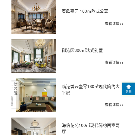
泰欣嘉园 180㎡欧式公寓
查看详情>>
御沁园300㎡法式别墅
查看详情>>
临港碧云壹零180㎡现代简约大
平层
到顶
查看详情>>
海信花苑100㎡现代简约两室两
厅