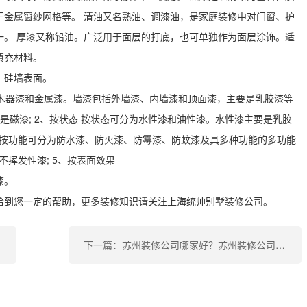
于金属窗纱网格等。 清油又名熟油、调漆油，是家庭装修中对门窗、护
一。 厚漆又称铅油。广泛用于面层的打底，也可单独作为面层涂饰。适
填充材料。
、硅墙表面。
、木器漆和金属漆。墙漆包括外墙漆、内墙漆和顶面漆，主要是乳胶漆等
是磁漆; 2、按状态 按状态可分为水性漆和油性漆。水性漆主要是乳胶
能 按功能可分为防水漆、防火漆、防霉漆、防蚊漆及具多种功能的多功能
不挥发性漆; 5、按表面效果
漆。
给到您一定的帮助，更多装修知识请关注上海统帅别墅装修公司。
下一篇：苏州装修公司哪家好？苏州装修公司十大品牌排行榜