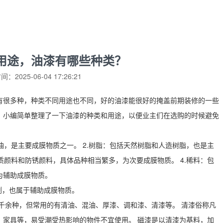
用途，油漆有哪些种类？
：2025-06-04 17:26:21
有很多种，种类不同用途也不同，好的油漆能很好的掩盖前期装修的一些
。小编简单整理了一下油漆的种类和用途，以便业主们在选购的时候避免
油，是主要成膜物质之一。 2.树脂：包括天然树脂和人造树脂，也是主
质颜料和防锈颜料，具体品种相当繁多，为次要成膜物质。 4.稀料：包
为辅助成膜物质。
剂，也属于辅助成膜物质。
千余种，但常用的有清油、混油、厚漆、调和漆、清漆等。 清漆俗称凡
、家具等，易受潮受热影响的物件不宜使用。 磁漆是以清漆为基料，加