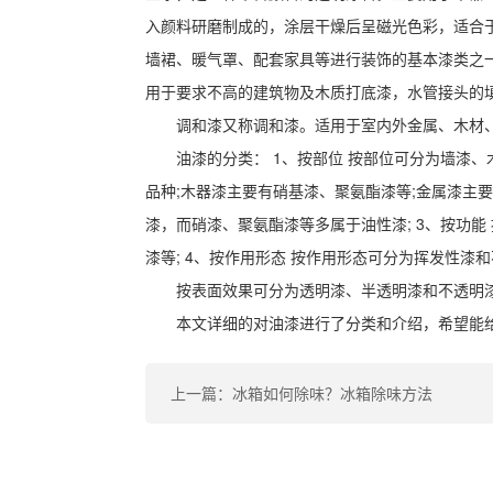
入颜料研磨制成的，涂层干燥后呈磁光色彩，适合
墙裙、暖气罩、配套家具等进行装饰的基本漆类之
用于要求不高的建筑物及木质打底漆，水管接头的
调和漆又称调和漆。适用于室内外金属、木材
油漆的分类： 1、按部位 按部位可分为墙漆
品种;木器漆主要有硝基漆、聚氨酯漆等;金属漆主要
漆，而硝漆、聚氨酯漆等多属于油性漆; 3、按功
漆等; 4、按作用形态 按作用形态可分为挥发性漆和
按表面效果可分为透明漆、半透明漆和不透明
本文详细的对油漆进行了分类和介绍，希望能
上一篇：冰箱如何除味？冰箱除味方法