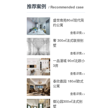
推荐案例
/ Recommended case
盛世南苑80㎡现代简
约公寓
查看详情>>
奢 300㎡法式联排别
墅
查看详情>>
一品漫城 90㎡北欧小
3房
查看详情>>
泰欣嘉园 180㎡欧式
公寓
查看详情>>
御沁园300㎡法式别
墅