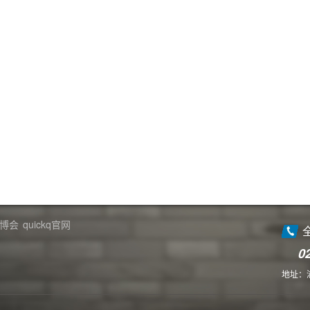
博会
quickq官网
0
地址：