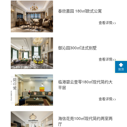
泰欣嘉园 180㎡欧式公寓
查看详情>>
御沁园300㎡法式别墅
查看详情>>
到顶
临港碧云壹零180㎡现代简约大
平层
查看详情>>
海信花苑100㎡现代简约两室两
厅