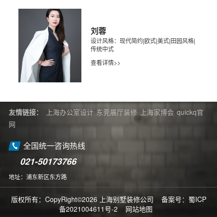
刘蓉
设计风格：现代简约|欧式|美式|田园风格|
传统中式
查看详情>>
友情链接：
上海办公室设计
东莞展厅装修
上海家博会
quickq官
网
全国统一咨询热线
021-50173766
地址：浦东新区东方路
版权所有：CopyRight©2026 上海别墅装修公司 备案号：
蜀ICP
备2021004611号-2
网站地图