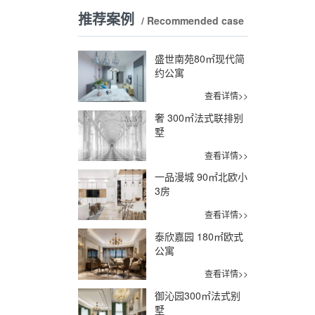
推荐案例
/ Recommended case
盛世南苑80㎡现代简
约公寓
查看详情>>
奢 300㎡法式联排别
墅
查看详情>>
一品漫城 90㎡北欧小
3房
查看详情>>
泰欣嘉园 180㎡欧式
公寓
查看详情>>
御沁园300㎡法式别
墅