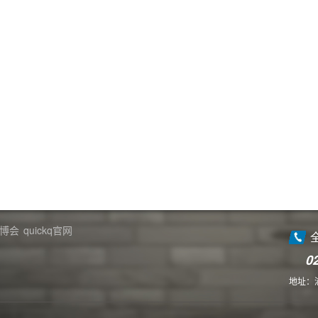
博会
quickq官网
0
地址：