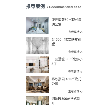
推荐案例
/ Recommended case
盛世南苑80㎡现代简
约公寓
查看详情>>
奢 300㎡法式联排别
墅
查看详情>>
一品漫城 90㎡北欧小
3房
查看详情>>
泰欣嘉园 180㎡欧式
公寓
查看详情>>
御沁园300㎡法式别
墅