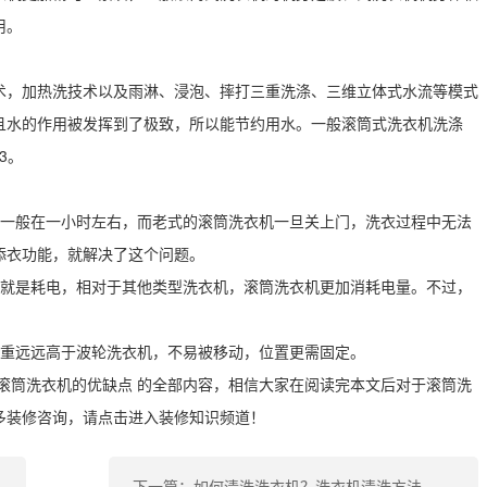
用。
术，加热洗技术以及雨淋、浸泡、摔打三重洗涤、三维立体式水流等模式
且水的作用被发挥到了极致，所以能节约用水。一般滚筒式洗衣机洗涤
3。
间一般在一小时左右，而老式的滚筒洗衣机一旦关上门，洗衣过程中无法
添衣功能，就解决了这个问题。
那就是耗电，相对于其他类型洗衣机，滚筒洗衣机更加消耗电量。不过，
体重远远高于波轮洗衣机，不易被移动，位置更需固定。
滚筒洗衣机的优缺点 的全部内容，相信大家在阅读完本文后对于滚筒洗
多装修咨询，请点击进入装修知识频道！
下一篇：如何清洗洗衣机？洗衣机清洗方法