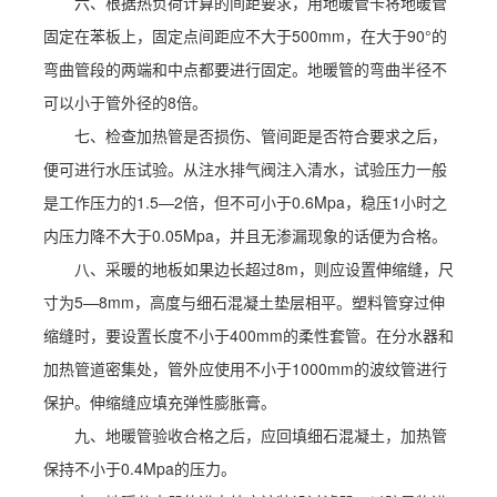
六、根据热负荷计算的间距要求，用地暖管卡将地暖管
固定在苯板上，固定点间距应不大于500mm，在大于90°的
弯曲管段的两端和中点都要进行固定。地暖管的弯曲半径不
可以小于管外径的8倍。
七、检查加热管是否损伤、管间距是否符合要求之后，
便可进行水压试验。从注水排气阀注入清水，试验压力一般
是工作压力的1.5—2倍，但不可小于0.6Mpa，稳压1小时之
内压力降不大于0.05Mpa，并且无渗漏现象的话便为合格。
八、采暖的地板如果边长超过8m，则应设置伸缩缝，尺
寸为5—8mm，高度与细石混凝土垫层相平。塑料管穿过伸
缩缝时，要设置长度不小于400mm的柔性套管。在分水器和
加热管道密集处，管外应使用不小于1000mm的波纹管进行
保护。伸缩缝应填充弹性膨胀膏。
九、地暖管验收合格之后，应回填细石混凝土，加热管
保持不小于0.4Mpa的压力。