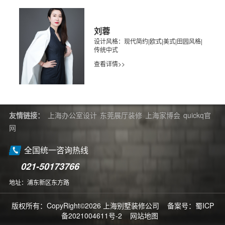
刘蓉
设计风格：现代简约|欧式|美式|田园风格|
传统中式
查看详情>>
友情链接：
上海办公室设计
东莞展厅装修
上海家博会
quickq官
网
全国统一咨询热线
021-50173766
地址：浦东新区东方路
版权所有：CopyRight©2026 上海别墅装修公司 备案号：
蜀ICP
备2021004611号-2
网站地图