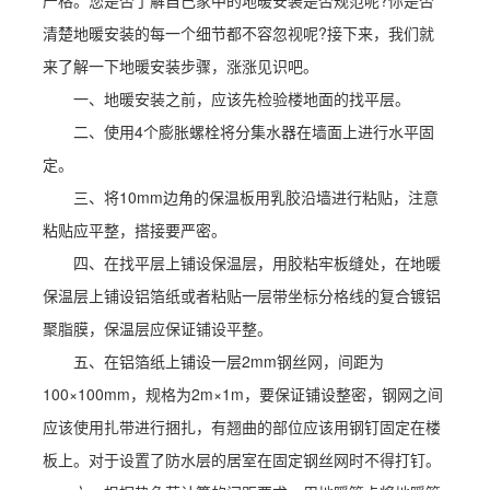
严格。您是否了解自己家中的地暖安装是否规范呢?你是否
清楚地暖安装的每一个细节都不容忽视呢?接下来，我们就
来了解一下地暖安装步骤，涨涨见识吧。
一、地暖安装之前，应该先检验楼地面的找平层。
二、使用4个膨胀螺栓将分集水器在墙面上进行水平固
定。
三、将10mm边角的保温板用乳胶沿墙进行粘贴，注意
粘贴应平整，搭接要严密。
四、在找平层上铺设保温层，用胶粘牢板缝处，在地暖
保温层上铺设铝箔纸或者粘贴一层带坐标分格线的复合镀铝
聚脂膜，保温层应保证铺设平整。
五、在铝箔纸上铺设一层2mm钢丝网，间距为
100×100mm，规格为2m×1m，要保证铺设整密，钢网之间
应该使用扎带进行捆扎，有翘曲的部位应该用钢钉固定在楼
板上。对于设置了防水层的居室在固定钢丝网时不得打钉。