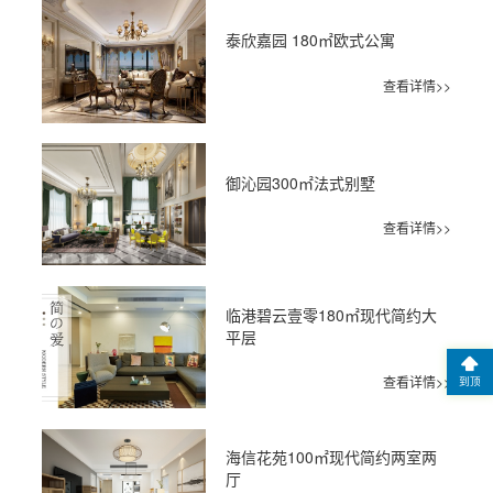
泰欣嘉园 180㎡欧式公寓
查看详情>>
御沁园300㎡法式别墅
查看详情>>
临港碧云壹零180㎡现代简约大
平层
查看详情>>
到顶
海信花苑100㎡现代简约两室两
厅