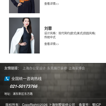
查看详情>>
刘蓉
设计风格：现代简约|欧式|美式|田园风格|
传统中式
查看详情>>
友情链接：
上海办公室设计
东莞展厅装修
上海家博会
全国统一咨询热线
021-50173766
地址：浦东新区东方路
版权所有：CopyRight©2026 上海别墅装修公司 备案号：
蜀ICP