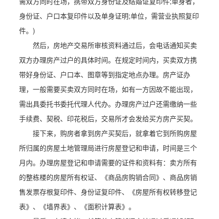
需双方同时在场，携带双方身份证及结婚证复印件;单身者，
身份证、户口本复印件以及单身证明;单位，需营业执照复印
件。)
然后，房地产交易所审核资料通过后，会电话通知买卖
双方办理房产过户的具体时间。在规定时间内，买卖双方携
带好身份证、户口本、图章等到指定地点办理。房产证办
理，一般需要买卖双方同时在场，如有一方因故不能出现，
需出具委托书委托代理人代办。办理房产过户还需缴纳一些
手续费、契税、印花税后，交易所才会发给买方房产买契。
接下来，购房者拿到房产买契后，就拿着它到所购房屋
所归属的房屋土地管理局进行房屋登记和申请，时间是三个
月内。办理房屋登记和申请需要的证件和资料有：卖方所有
的整栋楼的房屋所有权证、《商品房购销合同》、商品房销
售发票存根复印件、身份证复印件、《房屋所有权转移登记
表》、《墙界表》、《面积计算表》。