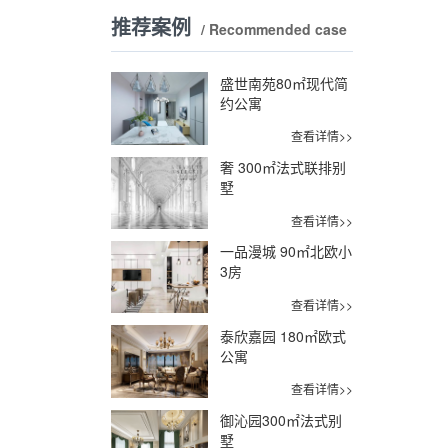
推荐案例
/ Recommended case
盛世南苑80㎡现代简
约公寓
查看详情>>
奢 300㎡法式联排别
墅
查看详情>>
一品漫城 90㎡北欧小
3房
查看详情>>
泰欣嘉园 180㎡欧式
公寓
查看详情>>
御沁园300㎡法式别
墅