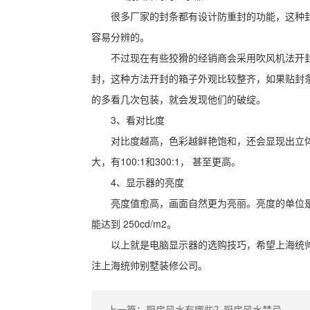
很多厂家的封条都有设计防重封的功能，这种
容易分辨的。
不过现在有些狡猾的经销商会采用吹风机法开
封，这种方法开封的箱子外观比较整齐，如果贴封
的多看几次包装，就会发现他们的破绽。
3、看对比度
对比度越高，色彩越鲜艳饱和，还会显现出立
大，有100:1和300:1， 甚至更高。
4、显示器的亮度
亮度值愈高，画面自然更为亮丽。亮度的单位是砍[德
能达到 250cd/m2。
以上就是电脑显示器的选购技巧，希望上海统
注上海统帅别墅装修公司。
上一篇：厨房风水有哪些？厨房风水禁忌