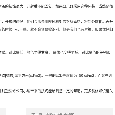
封条的粘性很大，开封后不能回复，如果显示器采用这种包装，当然是很
封，开箱的时候，他们会事先用吹风机对着封条垂热，将封条软化后再开
条的时候小心一些，就不会容易被识别。但是我们也有对策，如果你仔细
体感。对比度低，颜色显得贫瘠， 影像也变得平板。对比度值的差别很
拉]每平方米(cd/m2)。一般的LCD亮度值为150 cd/m2，而某些则
帅别墅装修公司小编带来的技巧能给到您一定的帮助，更多装修知识请关
下一篇：电脑的选购小知识