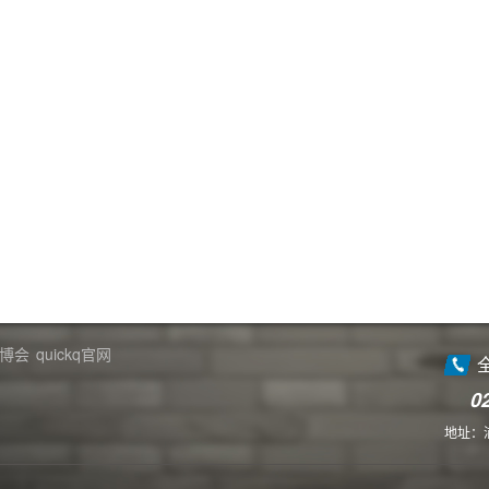
博会
quickq官网
0
地址：