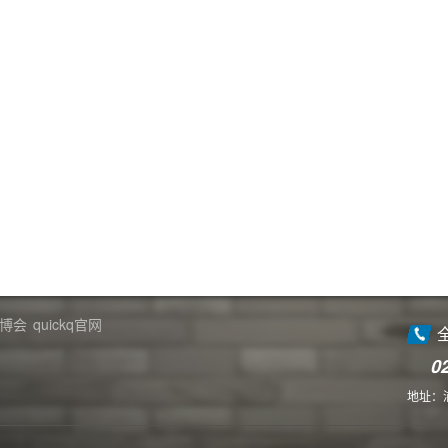
博会
quickq官网
0
地址：