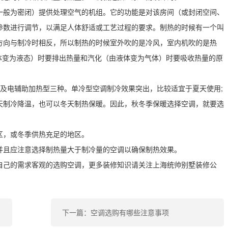
一般为密闭）提供处理空气的机组。它的功能是对该房间（或封闭空间、
参数进行调节，以满足人体舒适或工艺过程的要求。制热的时候有一个叫
方向与制冷时相反，所以制热的时候室外吹的是冷风，室内机吹的是热
体变为液态）时要排出热量和汽化（由液体变为气体）时要吸收热量的原
及电辅助加热型三种。单冷型空调制冷效果突出，比较适宜于夏天使用;
天制冷降温，也可以冬天制热保暖。因此，秋冬季保暖选择空调，就要选
区，或冬季供热充足的地区。
并且应注意选择制热量大于制冷量的空调以确保制热效果。
自己的需求客观的选购空调，更多装修知识请关注上海统帅别墅装修公
下一篇：空调选购有哪些注意事项