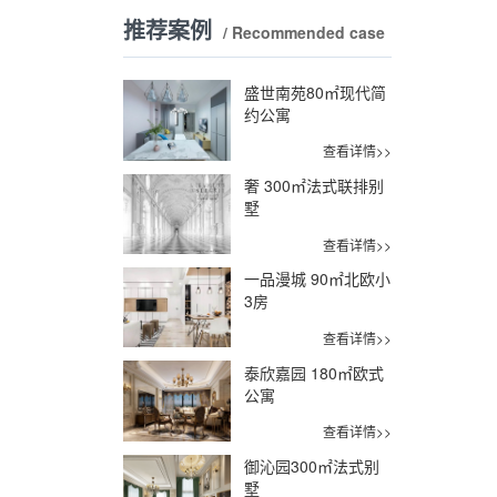
推荐案例
/ Recommended case
盛世南苑80㎡现代简
约公寓
查看详情>>
奢 300㎡法式联排别
墅
查看详情>>
一品漫城 90㎡北欧小
3房
查看详情>>
泰欣嘉园 180㎡欧式
公寓
查看详情>>
御沁园300㎡法式别
墅