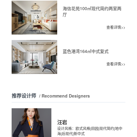
海信花苑100㎡现代简约两室两
厅
查看详情>>
蓝色港湾164㎡中式复式
查看详情>>
推荐设计师
/ Recommend Designers
汪岩
设计风格：欧式风格|田园|现代简约|地中
海|后现代|新中式