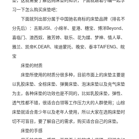
垫，这就需要了解选购床垫的知识，下面就跟着小编一起学
习一下怎么购买床垫吧：
下面就列出部分属于中国驰名商标的床垫品牌（排名不
分先后）：吉斯JISI、小绵羊、星港、穗宝、博洋Beyond、
喜临门、澳西奴、雅芳婷、联乐、花为媒、梦神、情人草、
雅兰、凯帝K.DEAR、埃迪蒙托、晚安、泰丰TAIFENG、皖
宝
床垫的材质
床垫所使用的材质分很多种，目前市面上的床垫主要是
以乳胶床垫、全棕床垫、弹簧床垫、泡沫床垫以及充气床垫
为主，各种床垫的功效也是不同的，比如乳胶床垫，弹性、
透气性都不错，很适合白领等工作压力大的人群使用；山棕
床垫就适合青少年以及老年人使用，所以大家在选购床垫时
切不可盲目，要了解自己的需求，购买适合自己的床垫。
床垫的手感