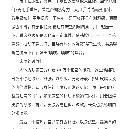
用手拍床垫，感觉一下是否太松软或太坚硬，回弹力如
何?再用手重压，看是否绷紧有力，又用手试试面层用料，
看手感如何;用手抚摸一下床垫，是干爽还是有潮湿感，表面
是否平滑，有无粗糙感;最后在床垫四周四角，用手轻压一
下，看这些边角是否也有一定弹性，使劲按压听一下：合格
弹簧在拍动下弹力好，且略有均匀的弹簧鸣声;生锈、劣质弹
簧在挤压下往往发出“嘎吱、嘎吱”的噪音。
床垫的透气性
人体皮肤表面分布着300万个细密的毛孔，这些毛细孔
日夜不停地收缩、舒张，以呼吸、分泌汗液、排泄皮脂以及
体内代谢物，调节身体的温度和正常的机能，晚上是细胞分
裂最旺盛的时间，如果床垫的材质不能透气排汗，则会阻碍
皮肤的呼吸、排泄，皮肤容易粗糙、过敏，长久也会影响内
分泌功能。
最后一个技巧，自己亲身去体验。以身试垫，最简单的