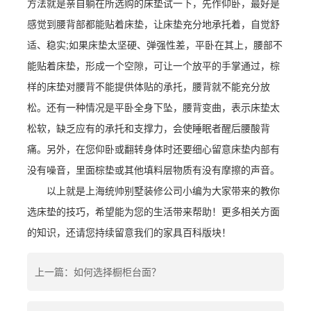
方法就是亲自躺在所选购的床垫试一下，先作仰卧，最好是
感觉到腰背部都能贴着床垫，让床垫充分地承托着，自觉舒
适、稳实;如果床垫太坚硬、弹强性差，平卧在其上，腰部不
能贴着床垫，形成一个空隙，可让一个放平的手掌通过，棕
样的床垫对腰背不能提供体贴的承托，腰背就不能充分放
松。还有一种情况是平卧全身下坠，腰背变曲，表示床垫太
松软，缺乏应有的承托和支撑力，会使睡眠者醒后腰酸背
痛。另外，在您仰卧或翻转身体时还要细心留意床垫内部有
没有噪音，里面棕垫或其他填料层物质有没有摩擦的声音。
以上就是上海统帅别墅装修公司小编为大家带来的教你
选床垫的技巧，希望能为您的生活带来帮助！更多相关方面
的知识，还请您持续留意我们的家具百科版块！
上一篇：如何选择橱柜台面？