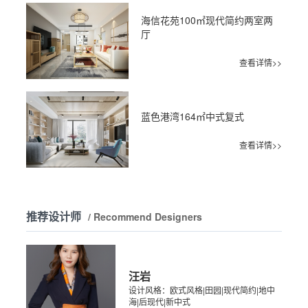
海信花苑100㎡现代简约两室两
厅
查看详情>>
蓝色港湾164㎡中式复式
查看详情>>
推荐设计师
/ Recommend Designers
汪岩
设计风格：欧式风格|田园|现代简约|地中
海|后现代|新中式