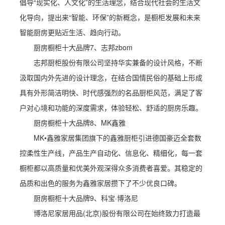
倡导“现实化、人文化”的生活理念，结合现代社会的生活文
化导向，提出来“智能、环保”的新概念，是橱柜发展和未来
智能厨房更贴近生活、趋向行动。
厨房橱柜十大品牌7、志邦zbom
志邦厨柜股份有限公司坚持华实兼备的设计风格，不断
汲取国内外先进的设计理念，在结合国情民俗的基础上形成
具有外形简洁明快、时代感强烈的名品厨柜风范，满足了客
户对心境和功能的深度需求，体验轻松、舒适的厨房乐趣。
厨房橱柜十大品牌8、MK鑫雅
MK•鑫雅家居集团旗下的鑫雅厨柜引进德国豪迈全套数
控柔性生产线，产品生产自动化、信息化、精细化，每一套
橱柜都以高质量和优美外观深得众多消费者喜爱。其稳定的
品质和出色的服务为鑫雅家居攒下了不少优良口碑。
厨房橱柜十大品牌9、科宝·博洛尼
博洛尼家居用品(北京)股份有限公司在始终致力打造最