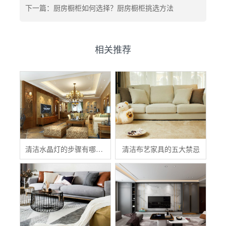
下一篇：厨房橱柜如何选择？厨房橱柜挑选方法
相关推荐
清洁水晶灯的步骤有哪些？
清洁布艺家具的五大禁忌