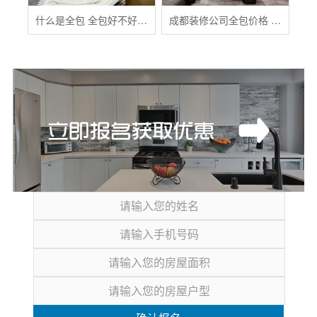
什么是全包 全包好不好 全包装修注意事项有哪些
成都装修公司全包价格 成都全包装修多少钱一平