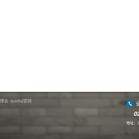
博会
quickq官网
0
地址：