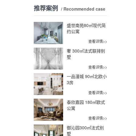
推荐案例
/ Recommended case
盛世南苑80㎡现代简
约公寓
查看详情>>
奢 300㎡法式联排别
墅
查看详情>>
一品漫城 90㎡北欧小
3房
查看详情>>
泰欣嘉园 180㎡欧式
公寓
查看详情>>
御沁园300㎡法式别
墅