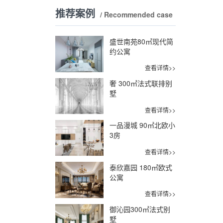
推荐案例
/ Recommended case
盛世南苑80㎡现代简
约公寓
查看详情>>
奢 300㎡法式联排别
墅
查看详情>>
一品漫城 90㎡北欧小
3房
查看详情>>
泰欣嘉园 180㎡欧式
公寓
查看详情>>
御沁园300㎡法式别
墅