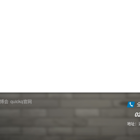
博会
quickq官网
0
地址：