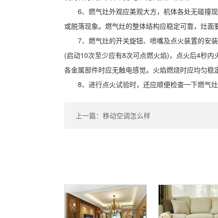
6、燃气灶外观应美观大方，机体各处无碰撞
或脱落现象。燃气灶的整体结构应稳定可靠，灶面
7、燃气灶的开关旋钮、喷嘴及点火装置的安
(启动10次至少应有8次可点燃火焰)，点火后4
各金属部件时应无触电感觉。火焰燃烧时应均匀稳
8、进行点火试验时，还应顺便检查一下燃气
上一篇：移动空调怎么样