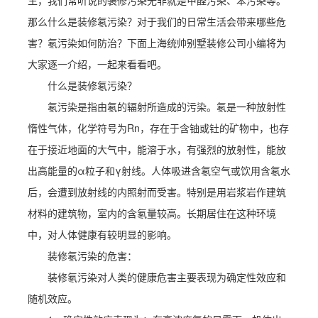
生，我们常听说的装修污染无非就是甲醛污染、苯污染等。
那么什么是装修氡污染？对于我们的日常生活会带来哪些危
害？氡污染如何防治？下面上海统帅别墅装修公司小编将为
大家逐一介绍，一起来看看吧。
什么是装修氡污染？
氡污染是指由氡的辐射所造成的污染。氡是一种放射性
惰性气体，化学符号为Rn，存在于含铀或钍的矿物中，也存
在于接近地面的大气中，能溶于水，有强烈的放射性，能放
出高能量的α粒子和γ射线。人体吸进含氡空气或饮用含氡水
后，会遭到放射线的内照射而受害。特别是用岩浆岩作建筑
材料的建筑物，室内的含氡量较高。长期居住在这种环境
中，对人体健康有较明显的影响。
装修氡污染的危害：
装修氡污染对人类的健康危害主要表现为确定性效应和
随机效应。