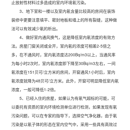
止放射性材料过多造成的室内环境氡污染。
3、地下室和一楼以及室内氡含量比较高的房间在装饰
装修中更要注意填平、密封地板和墙上的所有裂缝，这种做
法可以有效减少氡的析出。
4、做好室内通风换气，这是降低室内氡浓度的有效方
法。房屋门窗关闭或全开，室内氡的浓度可相差2-5倍之
多，在不通风时，室内氡浓度达200Bq/m3以上，当通风率
为每小时2次时，室内氡浓度即下降至30Bq/m3左右，一间
氡浓度在151贝可/立方米的房间，开窗通风1小时后，室内
氡浓度就降为48贝可/立方米。此外，开窗可明显降低室内氡
浓度，一般可降低1-2倍。
5、已经入住的房屋，如果认为有氡气超标的可能，可
以委托有资质的室内环境检测单位进行检测，如果发现有氡
污染问题，可以在专家的指导下，选择空气净化器，由于氡
污染是以氡子体的形态在室内空气中，采用一些具有高效过