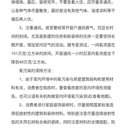
抹墙体。最后，装修完毕，不要急着入住，应尽量多通风，
让各种气体尽量散发，最好是没有其他气味、油漆涂料等干
燥后再入住。
3、注重通风。居室要经常开窗户通风换气，切忌长时
间的封闭。尤其是新建的住房和新装修的住房一定要坚持长
期开窗，增加室内空气的流动。据专家测试，一间氡浓度在
151贝克/立方米的房间，开窗通风一小时后室内氡浓度会下
降到48贝克/立方米。
氡污染的清除方法：
1、由于室内环境中的氡污染与房屋建筑结构和使用材
料有关，消费者在购房时，要查看房屋的室内环境检测报
告。也可以请有关机构做室内环境氡污染测试(查看地图)。
2、消费者进行家庭装饰装修时，尽量按照国家标准选
用低放射性的建筑和装修材料。特别是注意尽量选择放射性
低的天然石材和合格的瓷砖，同时注意材料的合理搭配，防