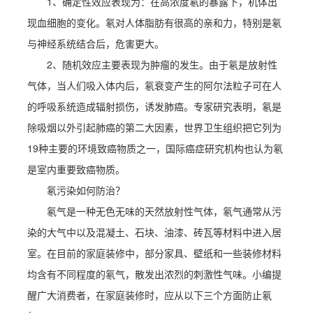
1、确定性效应表现为：在高浓度氡的暴露下，机体出
现血细胞的变化。氡对人体脂肪有很高的亲和力，特别是氡
与神经系统结合后，危害更大。
2、随机效应主要表现为肿瘤的发生。由于氡是放射性
气体，当人们吸入体内后，氡衰变产生的阿尔法粒子可在人
的呼吸系统造成辐射损伤，诱发肺癌。专家研究表明，氡是
除吸烟以外引起肺癌的第二大因素，世界卫生组织把它列为
19种主要的环境致癌物质之一，国际癌症研究机构也认为氡
是室内重要致癌物质。
氡污染如何防治？
氡气是一种无色无味的天然放射性气体，氡气通常从污
染的大气中以及混凝土、石块、油漆、砖瓦等材料中进入居
室。在目前的家庭装修中，部分家具、壁纸和一些装修材料
均含有不同程度的氡气，散发出浓烈的刺激性气味。小编提
醒广大消费者，在家庭装修时，应从以下三个方面防止氡