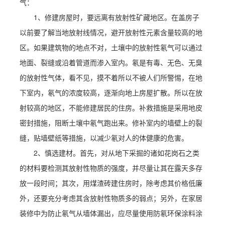
气：
1、修建房屋时，要远离有放射性矿藏地区。在盖房子
以前要了解当地放射线情况，避开放射性元素含量较高的地
区。如果建筑物的地点不对，土壤中的放射性氡气可以通过
地面、裂缝或沿着管道而渗入室内。氡是有毒、无色、无臭
的放射性气体，看不见，摸不着所以不被人们所警惕，在地
下室内，氡气的浓度较高，逐渐向地上房屋扩散。所以在放
射较高的地区，不能修建居民的住房。补救措施是采用地皮
密封措施，阻断土壤中氡气跑出来。修补室内的墙壁上的裂
缝，贴墙壁纸等措施，以减少氡对人的体健康的危害。
2、慎选建材。首先，对从地下采掘的诸如花岗石之类
的材料要检测其放射性物质的强度，并尽量让其在露天多存
放一段时间；其次，用煤渣砖建住房时，除考虑其价格低廉
外，还要充分考虑其含放射性物质多的弱点；另外，在家居
装修中为防止氡气从墙体漏出，应尽量使用防氡环保涂料涂