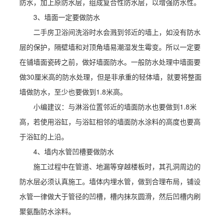
防水，加上原防水层，组成复合性防水层，以增强防水性。
3、墙面一定要做防水
二手房卫浴间洗浴时水会溅到邻近的墙上，如没有防水
层的保护，隔壁墙和对顶角墙易潮湿发生霉变。所以一定要
在铺墙面瓷砖之前，做好墙面防水。一般防水处理中墙面要
做30厘米高的防水处理，但是非承重的轻体墙，就要将整面
墙做防水，至少也要做到1.8米高。
小编建议：与淋浴位置邻近的墙面防水也要做到1.8米
高，若使用浴缸，与浴缸相邻的墙面防水涂料的高度也要高
于浴缸的上沿。
4、墙内水管凹槽要做防水
施工过程中在管道、地漏等穿越楼板时，其孔洞周边的
防水层必须认真施工。墙体内埋水管，做到合理布局，铺设
水管一律做大于管径的凹槽，槽内抹灰圆滑，然后凹槽内刷
聚氨酯防水涂料。