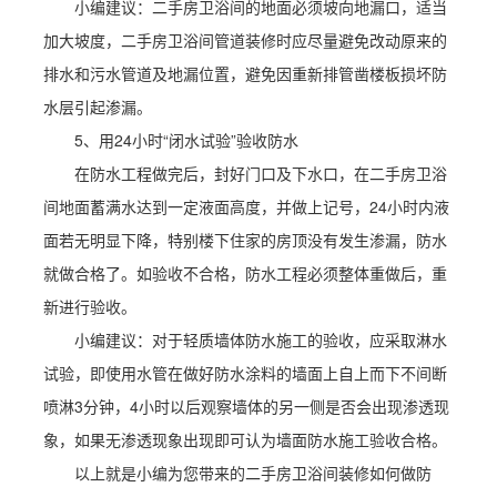
小编建议：二手房卫浴间的地面必须坡向地漏口，适当
加大坡度，二手房卫浴间管道装修时应尽量避免改动原来的
排水和污水管道及地漏位置，避免因重新排管凿楼板损坏防
水层引起渗漏。
5、用24小时“闭水试验”验收防水
在防水工程做完后，封好门口及下水口，在二手房卫浴
间地面蓄满水达到一定液面高度，并做上记号，24小时内液
面若无明显下降，特别楼下住家的房顶没有发生渗漏，防水
就做合格了。如验收不合格，防水工程必须整体重做后，重
新进行验收。
小编建议：对于轻质墙体防水施工的验收，应采取淋水
试验，即使用水管在做好防水涂料的墙面上自上而下不间断
喷淋3分钟，4小时以后观察墙体的另一侧是否会出现渗透现
象，如果无渗透现象出现即可认为墙面防水施工验收合格。
以上就是小编为您带来的二手房卫浴间装修如何做防