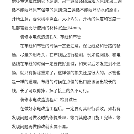
槽尽量保证做到以下原则：第一遵循路线最短的原则;第二遵
循不能破坏原有强电的原则;第三遵循不能破坏防水的原则。
开槽注意，要求横平竖直，大小均匀，开槽的深度和宽度一
般都需要比所使用的材料宽至少4mm。
装修水电改造流程3：布线和布管
在布线和布管的时候一定要注意，保证线路和管路的畅
通，尽量少用弯头，在布线后进行检测，例如说网线、和电
话线在布线的时候一定要做好测试，如果以后才发觉到不通
畅，就只有拆除重来了，这样做的损失还是很大的。水管也
是一样的道理，布线的时候在点位的出口应该留出较长的
线，长了可以剪掉，掉了接上的久不可行。
装修水电改造流程4：检测试压
在做好水电改造工程后，一定要对其经行验收，如若有
发现问题可做及时的修复处理，等到其他项目施工完毕，等
发现问题再做修改就实属不易。